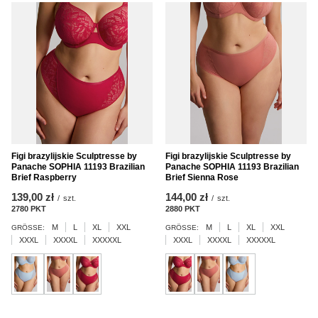
Figi brazylijskie Sculptresse by
Figi brazylijskie Sculptresse by
Panache SOPHIA 11193 Brazilian
Panache SOPHIA 11193 Brazilian
Brief Raspberry
Brief Sienna Rose
139,00 zł
144,00 zł
/
szt.
/
szt.
2780
PKT
Punkte
2880
PKT
Punkte
M
L
XL
XXL
M
L
XL
XXL
GRÖSSE:
GRÖSSE:
XXXL
XXXXL
XXXXXL
XXXL
XXXXL
XXXXXL