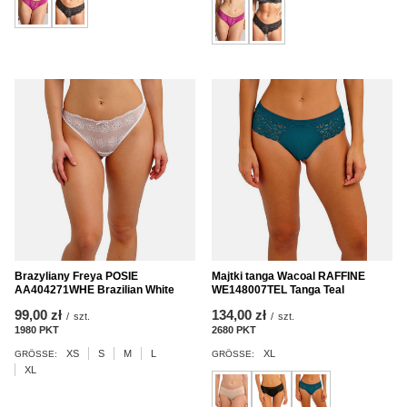
Brazyliany Freya POSIE
Majtki tanga Wacoal RAFFINE
AA404271WHE Brazilian White
WE148007TEL Tanga Teal
99,00 zł
134,00 zł
/
szt.
/
szt.
1980
PKT
Punkte
2680
PKT
Punkte
XS
S
M
L
XL
GRÖSSE:
GRÖSSE:
XL