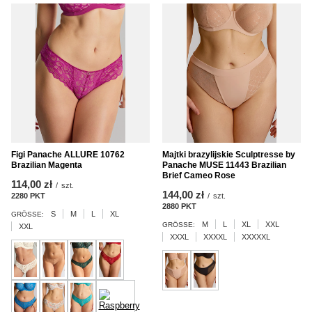
Figi Panache ALLURE 10762
Majtki brazylijskie Sculptresse by
Brazilian Magenta
Panache MUSE 11443 Brazilian
Brief Cameo Rose
114,00 zł
/
szt.
144,00 zł
2280
PKT
Punkte
/
szt.
2880
PKT
Punkte
S
M
L
XL
GRÖSSE:
M
L
XL
XXL
GRÖSSE:
XXL
XXXL
XXXXL
XXXXXL