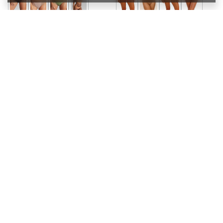
Brazyliany Panache OTTILIE 11154
Majtki brazylijskie Sculptresse by
Brazilian Brief Dusky Blue
Panache ENTICE 11393 Brazilian
Brief Red
169,00 zł
/
szt.
159,00 zł
3380
PKT
Punkte
/
szt.
3180
PKT
Punkte
XS
S
M
L
GRÖSSE:
M
L
XL
XXL
GRÖSSE:
XL
XXL