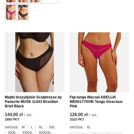
Majtki brazylijskie Sculptresse by
Figi tanga Wacoal ABELLIA
Panache MUSE 11443 Brazilian
WE601770VIK Tanga Vivacious
Brief Black
Pink
144,00 zł
126,00 zł
/
szt.
/
szt.
2880
PKT
Punkte
2520
PKT
Punkte
M
L
XL
XXL
XL
GRÖSSE:
GRÖSSE:
XXXL
XXXXL
XXXXXL