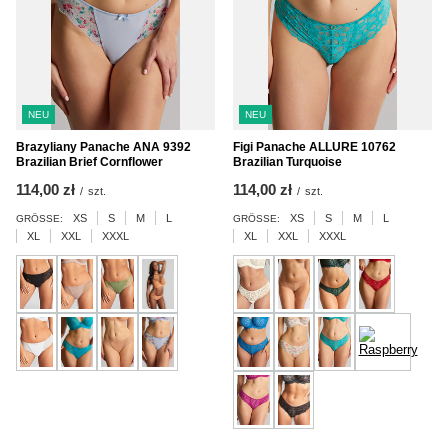
NEU
NEU
Brazyliany Panache ANA 9392
Figi Panache ALLURE 10762
Brazilian Brief Cornflower
Brazilian Turquoise
114,00 zł
114,00 zł
/
szt.
/
szt.
XS
S
M
L
XS
S
M
L
GRÖSSE:
GRÖSSE:
XL
XXL
XXXL
XL
XXL
XXXL