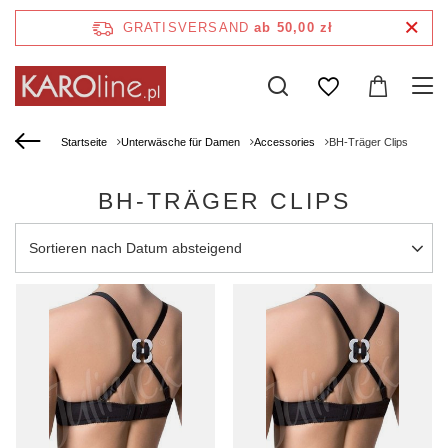
GRATISVERSAND
ab 50,00 zł
Startseite
Unterwäsche für Damen
Accessories
BH-Träger Clips
BH-TRÄGER CLIPS
Sortierung ändern
Sortieren nach Datum absteigend