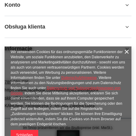
Konto
Obsługa klienta
Informacje
Wir verwenden Cookies für das ordnungsgemäße Funktionieren der
Website, um soziale Funktionen anzubieten, den Datenverkehr zu
analysieren und Marketingaktivitäten durchzuführen - sowohl von uns
als auch von unseren vertrauenswürdigen Partnern. Cookies werden
auch verwendet, um Werbung zu personalisieren. Weitere
Informationen finden Sie unter
Datenschutzhinweise
. Weitere
789 221 795
Informationen zu den Nutzungsbedingungen und zum Datenschutz
finden Sie auch unter
Datenschutz und Nutzungsbedingungen von
https://www.facebook.com/KAROlineZielonaGora
Google
. Indem Sie diese Mitteilung akzeptieren, erklären Sie sich
sklep@karoline.pl
damit einverstanden, dass sie auf Ihrem Computer gespeichert
werden. Sie können die Bedingungen für die Speicherung oder den
KAROline
,
Ekologiczna 2
,
65-364
Zielona Góra
Zugriff auf sie festlegen, indem Sie auf die Registerkarte
„Zustimmungen konfigurieren“ klicken. Sie können Ihre Einwilligung
jederzeit widerrufen, indem Sie die Cookies von Ihrem Browser auf
dem jeweiligen Endgerät löschen.
Im Shop präsentieren wir die Bruttopreise (inkl. MwSt.).
Schließen