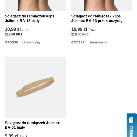
Ściągacz do ramiączek klips
Ściągacz do ramiączek klips
Julimex BA-13 biały
Julimex BA-13 przezroczysty
10,99 zł
10,99 zł
/
szt.
/
szt.
219.80
PKT
Punkte
219.80
PKT
Punkte
Uniwersalny
Uniwersalny
GRÖSSE:
GRÖSSE:
Ściągacz do ramiączek Julimex
BA-01 biały
9,99 zł
/
szt.