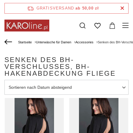
GRATISVERSAND
ab 50,00 zł
Startseite
Unterwäsche für Damen
Accessories
Senken des BH-Verschl
SENKEN DES BH-
VERSCHLUSSES, BH-
HAKENABDECKUNG FLIEGE
Sortierung ändern
Sortieren nach Datum absteigend