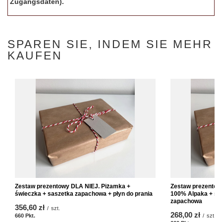
Zugangsdaten).
SPAREN SIE, INDEM SIE MEHR
KAUFEN
Zestaw prezentowy DLA NIEJ. Piżamka +
Zestaw prezentow
świeczka + saszetka zapachowa + płyn do prania
100% Alpaka + św
zapachowa
356,60 zł
/
szt.
268,00 zł
660
Pkt.
/
szt.