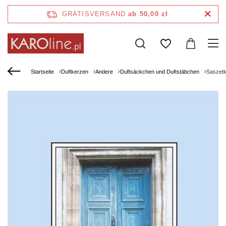
GRATISVERSAND
ab 50,00 zł
Startseite
Duftkerzen
Andere
Duftsäckchen und Duftstäbchen
Saszet