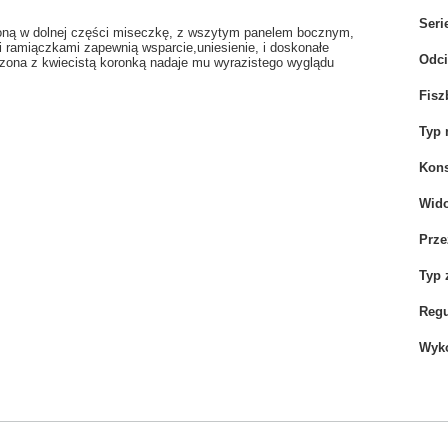
Seri
oną w dolnej części miseczkę, z wszytym panelem bocznym,
i ramiączkami zapewnią wsparcie,uniesienie, i doskonałe
Odci
czona z kwiecistą koronką nadaje mu wyrazistego wyglądu
Fisz
Typ 
Kons
Wid
Prze
Typ 
Regu
Wyko