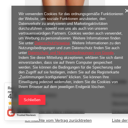
Wir verwenden Cookies für das ordnungsgemäße Funktionieren
der Website, um soziale Funktionen anzubieten, den
Datenverkehr zu analysieren und Marketingaktivitäten
Figi Panache ENVY 7282 Brief Navy
durchzuführen - sowohl von uns als auch von unseren
vertrauenswürdigen Partnern. Cookies werden auch verwendet,
104,00 zł
/
szt.
um Werbung zu personalisieren. Weitere Informationen finden
2080
Pkt
Punkte
Sie unter
Datenschutzhinweise
. Weitere Informationen zu den
Nutzungsbedingungen und zum Datenschutz finden Sie auch
unter
Datenschutz und Nutzungsbedingungen von Google
.
Indem Sie diese Mitteilung akzeptieren, erklären Sie sich damit
einverstanden, dass sie auf Ihrem Computer gespeichert
werden. Sie können die Bedingungen für die Speicherung oder
den Zugriff auf sie festlegen, indem Sie auf die Registerkarte
„Zustimmungen konfigurieren“ klicken. Sie können Ihre
BESTELLUNGEN
Konto
Einwilligung jederzeit widerrufen, indem Sie die Cookies von
Ihrem Browser auf dem jeweiligen Endgerät löschen.
Real customers
reviews
4.9
Bestellungsstatus
Registri
/ 5.0
Schließen
Track-Paket
Warenko
1563 reviews
Ich möchte die Ware reklamieren
Einkaufsl
Ich möchte vom Vertrag zurücktreten
Liste de