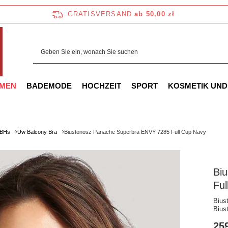
GRATISVERSAND
ab 50,00 zł
AMEN
BADEMODE
HOCHZEIT
SPORT
KOSMETIK UND
-BHs
Uw Balcony Bra
Biustonosz Panache Superbra ENVY 7285 Full Cup Navy
Bi
Ful
Bius
Bius
259