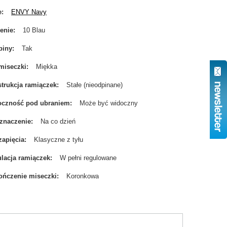
e
ENVY Navy
enie
10 Blau
biny
Tak
miseczki
Miękka
trukcja ramiączek
Stałe (nieodpinane)
oczność pod ubraniem
Może być widoczny
znaczenie
Na co dzień
zapięcia
Klasyczne z tyłu
lacja ramiączek
W pełni regulowane
ńczenie miseczki
Koronkowa