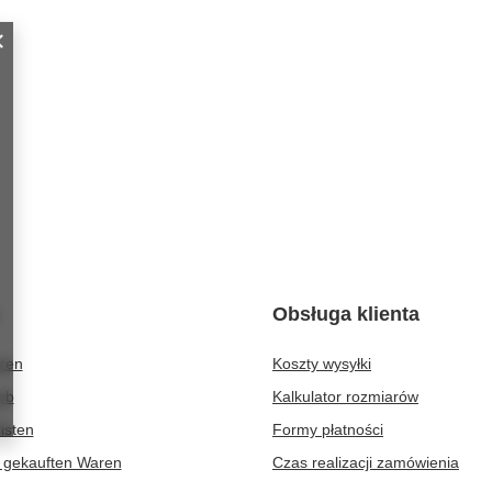
Obsługa klienta
eren
Koszty wysyłki
rb
Kalkulator rozmiarów
isten
Formy płatności
r gekauften Waren
Czas realizacji zamówienia