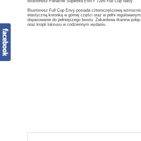
Biustonosz Panache Superbra ENVY 7285 Full Cup Navy
Biustonosz Full Cup Envy posiada czteroczęściową wzmocni
elastyczną koronką w górnej części oraz w pełni regulowanym
dopasowanie do pełniejszego biustu. Żakardowa tkanina połą
oraz kropli luksusu w codziennym wydaniu.