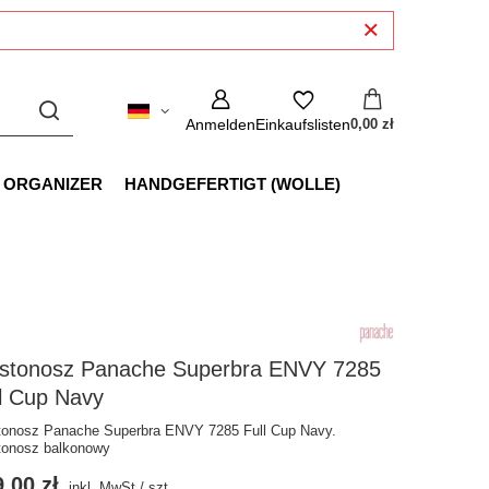
Anmelden
Einkaufslisten
0,00 zł
 ORGANIZER
HANDGEFERTIGT (WOLLE)
ustonosz Panache Superbra ENVY 7285
l Cup Navy
tonosz Panache Superbra ENVY 7285 Full Cup Navy.
tonosz balkonowy
,00 zł
inkl. MwSt
/
szt.