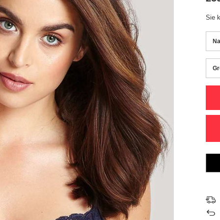
Sie 
N
Gr
Gr