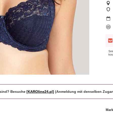
Smi
kos
r sind? Besuche
[KAROline24.pl]
(Anmeldung mit denselben Zugan
Mar