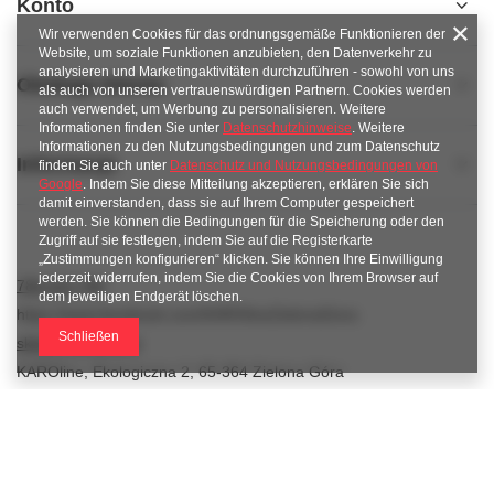
Konto
Wir verwenden Cookies für das ordnungsgemäße Funktionieren der
Website, um soziale Funktionen anzubieten, den Datenverkehr zu
analysieren und Marketingaktivitäten durchzuführen - sowohl von uns
Obsługa klienta
als auch von unseren vertrauenswürdigen Partnern. Cookies werden
auch verwendet, um Werbung zu personalisieren. Weitere
Informationen finden Sie unter
Datenschutzhinweise
. Weitere
Informationen zu den Nutzungsbedingungen und zum Datenschutz
Informacje
finden Sie auch unter
Datenschutz und Nutzungsbedingungen von
Google
. Indem Sie diese Mitteilung akzeptieren, erklären Sie sich
damit einverstanden, dass sie auf Ihrem Computer gespeichert
werden. Sie können die Bedingungen für die Speicherung oder den
Zugriff auf sie festlegen, indem Sie auf die Registerkarte
„Zustimmungen konfigurieren“ klicken. Sie können Ihre Einwilligung
jederzeit widerrufen, indem Sie die Cookies von Ihrem Browser auf
789 221 795
dem jeweiligen Endgerät löschen.
https://www.facebook.com/KAROlineZielonaGora
Schließen
sklep@karoline.pl
KAROline
,
Ekologiczna 2
,
65-364
Zielona Góra
Im Shop präsentieren wir die Bruttopreise (inkl. MwSt.).