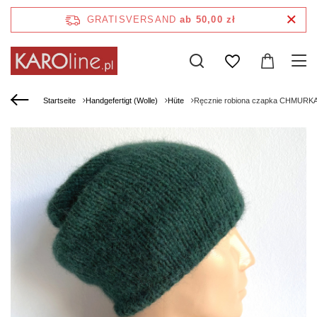
GRATISVERSAND
ab 50,00 zł
Startseite
Handgefertigt (Wolle)
Hüte
Ręcznie robiona czapka CHMURKA 