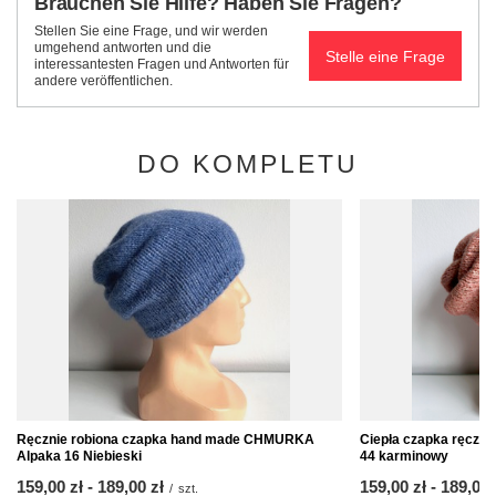
Brauchen Sie Hilfe? Haben Sie Fragen?
Stellen Sie eine Frage, und wir werden
umgehend antworten und die
Stelle eine Frage
interessantesten Fragen und Antworten für
andere veröffentlichen.
DO KOMPLETU
Ręcznie robiona czapka hand made CHMURKA
Ciepła czapka ręczn
Alpaka 16 Niebieski
44 karminowy
ab
159,00 zł
-
bis
189,00 zł
ab
159,00 zł
-
bis
189,00 
/
szt.