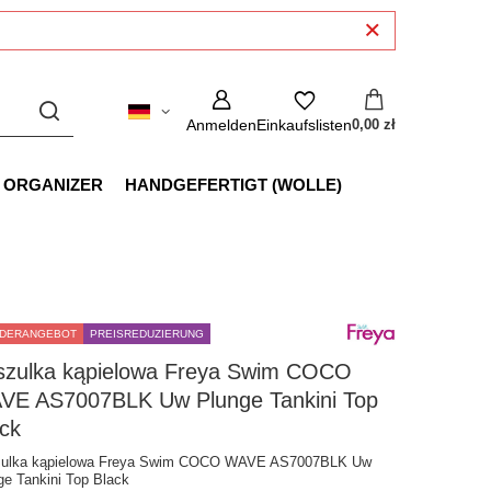
Anmelden
Einkaufslisten
0,00 zł
 ORGANIZER
HANDGEFERTIGT (WOLLE)
DERANGEBOT
PREISREDUZIERUNG
szulka kąpielowa Freya Swim COCO
VE AS7007BLK Uw Plunge Tankini Top
ck
ulka kąpielowa Freya Swim COCO WAVE AS7007BLK Uw
ge Tankini Top Black