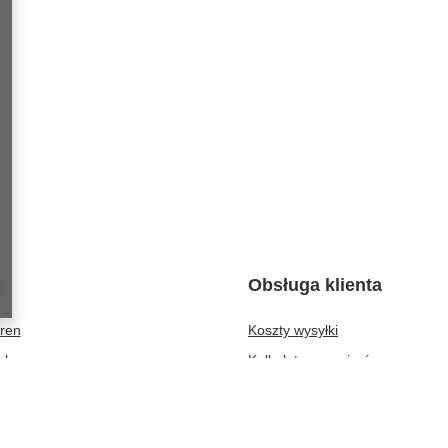
Obsługa klienta
eren
Koszty wysyłki
rb
Kalkulator rozmiarów
isten
Formy płatności
r gekauften Waren
Czas realizacji zamówienia