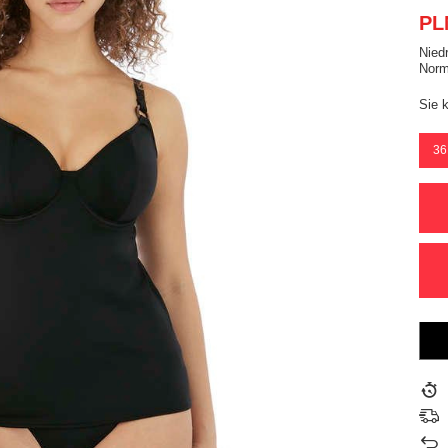
PL
Nied
Norm
Sie 
36