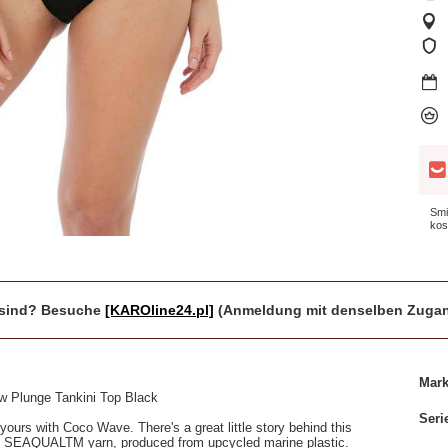
Smi
kos
r sind? Besuche
[KAROline24.pl]
(Anmeldung mit denselben Zugan
Mar
Plunge Tankini Top Black
Seri
ours with Coco Wave. There's a great little story behind this
using SEAQUALTM yarn, produced from upcycled marine plastic.