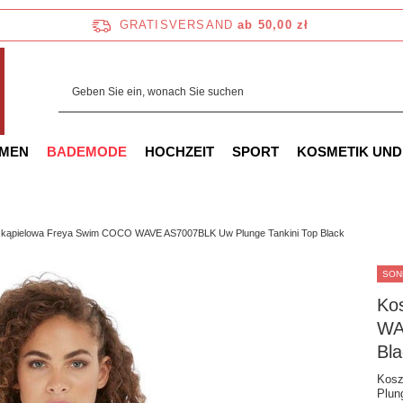
GRATISVERSAND
ab 50,00 zł
AMEN
BADEMODE
HOCHZEIT
SPORT
KOSMETIK UND
 kąpielowa Freya Swim COCO WAVE AS7007BLK Uw Plunge Tankini Top Black
SON
Ko
WA
Bla
Kosz
Plun