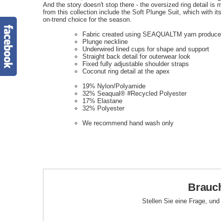
And the story doesn't stop there - the oversized ring detail i
from this collection include the Soft Plunge Suit, which with it
on-trend choice for the season.
Fabric created using SEAQUALTM yarn produced
Plunge neckline
Underwired lined cups for shape and support
Straight back detail for outerwear look
Fixed fully adjustable shoulder straps
Coconut ring detail at the apex
19% Nylon/Polyamide
32% Seaqual® #Recycled Polyester
17% Elastane
32% Polyester
We recommend hand wash only
Brauch
Stellen Sie eine Frage, un