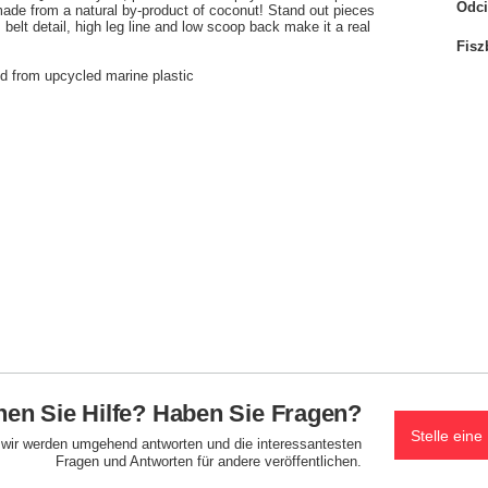
Odci
s made from a natural by-product of coconut! Stand out pieces
s belt detail, high leg line and low scoop back make it a real
Fisz
 from upcycled marine plastic
en Sie Hilfe? Haben Sie Fragen?
Stelle eine
d wir werden umgehend antworten und die interessantesten
Fragen und Antworten für andere veröffentlichen.