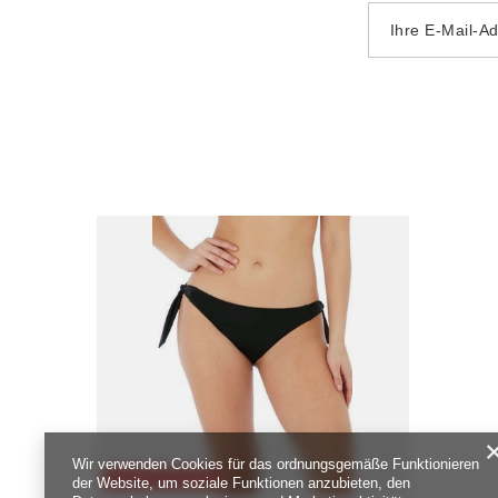
Ihre E-Mail-A
Wir verwenden Cookies für das ordnungsgemäße Funktionieren
SONDERANGEBOT
der Website, um soziale Funktionen anzubieten, den