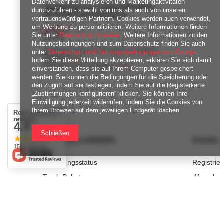
Datenverkehr zu analysieren und Marketingaktivitäten
Figi kąpielowe Freya Swim COCO WAVE
durchzuführen - sowohl von uns als auch von unseren
AS7003BLK Bikini Brief Black
vertrauenswürdigen Partnern. Cookies werden auch verwendet,
um Werbung zu personalisieren. Weitere Informationen finden
92,40 zł
/
szt.
Sie unter
Datenschutzhinweise
. Weitere Informationen zu den
1848
Pkt
Punkte
Nutzungsbedingungen und zum Datenschutz finden Sie auch
Niedrigster Preis in 30 Tagen vor Rabatt:
unter
Datenschutz und Nutzungsbedingungen von Google
.
112,20 zł
-17%
Indem Sie diese Mitteilung akzeptieren, erklären Sie sich damit
Normaler Preis:
132,00 zł
-30%
einverstanden, dass sie auf Ihrem Computer gespeichert
werden. Sie können die Bedingungen für die Speicherung oder
den Zugriff auf sie festlegen, indem Sie auf die Registerkarte
„Zustimmungen konfigurieren“ klicken. Sie können Ihre
Einwilligung jederzeit widerrufen, indem Sie die Cookies von
Ihrem Browser auf dem jeweiligen Endgerät löschen.
Real customers
reviews
4.9
/ 5.0
Schließen
BESTELLUNGEN
Konto
1563 reviews
Bestellungsstatus
Registri
Track-Paket
Warenko
Ich möchte die Ware reklamieren
Einkaufsl
Ich möchte vom Vertrag zurücktreten
Liste de