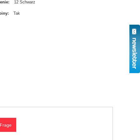
enie
12 Schwarz
biny
Tak
 Frage