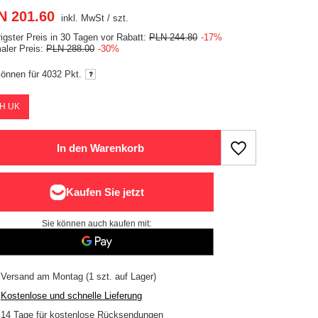
N 201.60
inkl. MwSt
/
szt.
rigster Preis in 30 Tagen vor Rabatt:
PLN 244.80
-17%
aler Preis:
PLN 288.00
-30%
können für
4032 Pkt.
H UK
In den Warenkorb
Sie können auch kaufen mit:
Versand
am Montag
(1 szt. auf Lager)
Kostenlose und schnelle Lieferung
14
Tage für kostenlose Rücksendungen