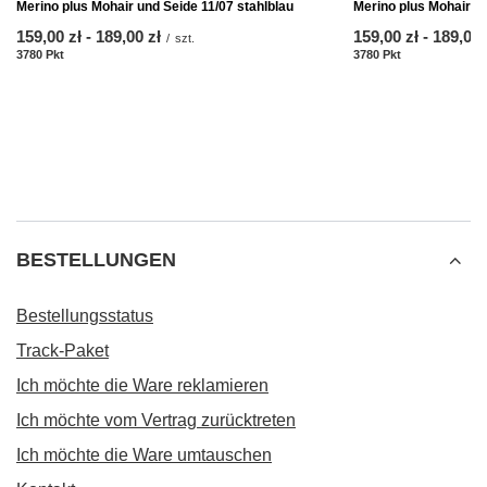
Merino plus Mohair und Seide 11/07 stahlblau
Merino plus Mohair u
ab
159,00 zł
-
bis
189,00 zł
ab
159,00 zł
-
bis
189,00 
/
szt.
3780
Pkt
Punkte
3780
Pkt
Punkte
BESTELLUNGEN
Bestellungsstatus
Track-Paket
Ich möchte die Ware reklamieren
Ich möchte vom Vertrag zurücktreten
Ich möchte die Ware umtauschen