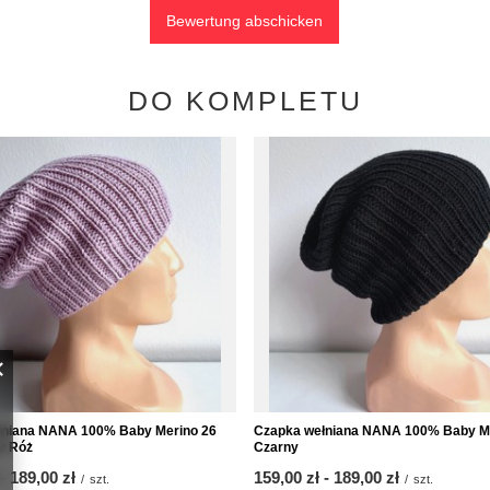
Bewertung abschicken
DO KOMPLETU
łniana NANA 100% Baby Merino 26
Czapka wełniana NANA 100% Baby M
y Róż
Czarny
-
bis
189,00 zł
ab
159,00 zł
-
bis
189,00 zł
/
szt.
/
szt.