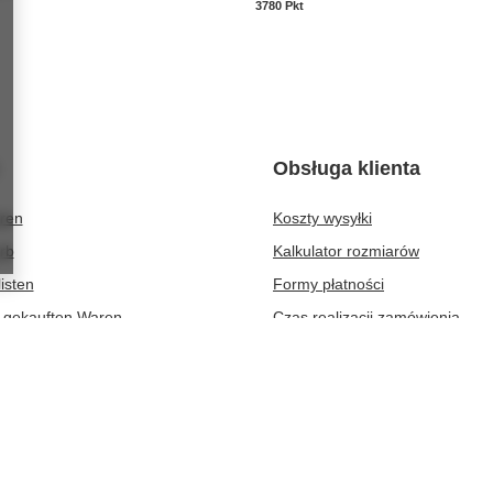
kte
3780
Pkt
Punkte
Obsługa klienta
eren
Koszty wysyłki
rb
Kalkulator rozmiarów
isten
Formy płatności
r gekauften Waren
Czas realizacji zamówienia
ionsverlauf
atte
er