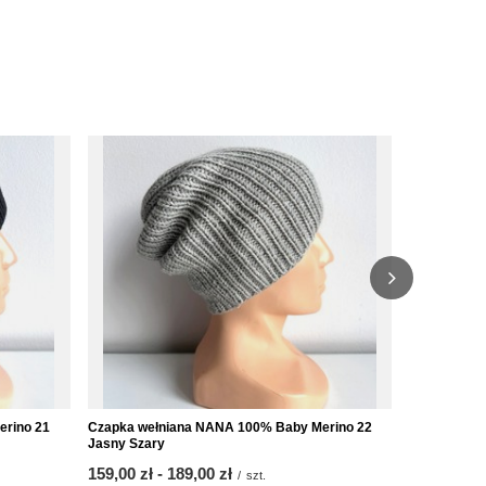
erino 21
Czapka wełniana NANA 100% Baby Merino 22
Czapka weł
Jasny Szary
Niebieski
ab
159,00 zł
-
bis
189,00 zł
ab
159,00 zł
/
szt.