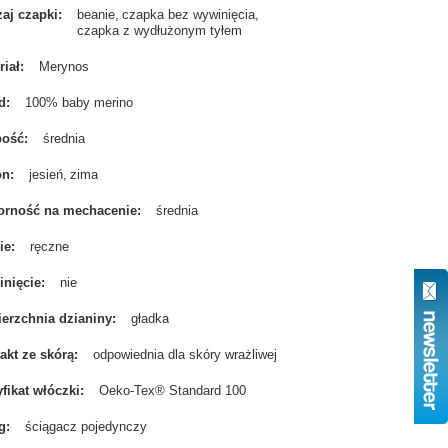
aj czapki
beanie
czapka bez wywinięcia
czapka z wydłużonym tyłem
riał
Merynos
d
100% baby merino
bość
średnia
on
jesień
zima
rność na mechacenie
średnia
ie
ręczne
nięcie
nie
erzchnia dzianiny
gładka
akt ze skórą
odpowiednia dla skóry wrażliwej
yfikat włóczki
Oeko-Tex® Standard 100
g
ściągacz pojedynczy