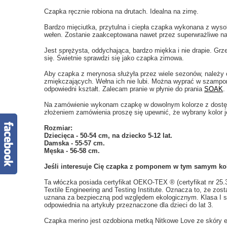
Czapka ręcznie robiona na drutach. Idealna na zimę.
Bardzo mięciutka, przytulna i ciepła czapka wykonana z wysok
wełen. Zostanie zaakceptowana nawet przez superwrażliwe na
Jest sprężysta, oddychająca, bardzo miękka i nie drapie. Grze
się. Świetnie sprawdzi się jako czapka zimowa.
Aby czapka z merynosa służyła przez wiele sezonów, należy o
zmiękczających. Wełna ich nie lubi. Można wyprać w szampon
odpowiedni kształt. Zalecam pranie w płynie do prania
SOAK
.
Na zamówienie wykonam czapkę w dowolnym kolorze z dostępn
złożeniem zamówienia proszę się upewnić, że wybrany kolor j
Rozmiar:
Dziecięca - 50-54 cm, na dziecko 5-12 lat.
Damska - 55-57 cm.
Męska - 56-58 cm.
Jeśli
interesuje Cię czapka z pomponem w tym samym kolo
Ta włóczka posiada certyfikat OEKO-TEX ® (certyfikat nr 25
Textile Engineering and Testing Institute. Oznacza to, że zos
uznana za bezpieczną pod względem ekologicznym. Klasa I st
odpowiednia na artykuły przeznaczone dla dzieci do lat 3.
Czapka merino jest ozdobiona metką Nitkowe Love ze skóry ek