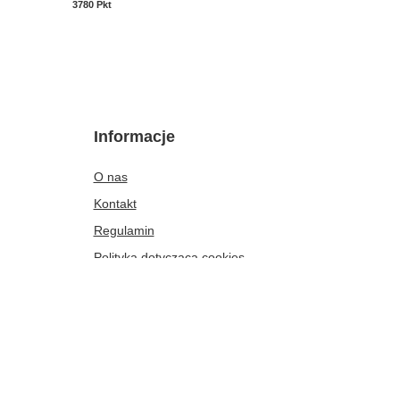
3780
Pkt
Punkte
3780
Pkt
Punk
Informacje
O nas
Kontakt
Regulamin
Polityka dotycząca cookies
Rabaty i gratisy
Opinie klientek