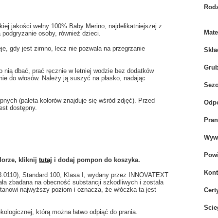
Rodz
iej jakości wełny 100% Baby Merino, najdelikatniejszej z
Mate
 podgryzanie osoby, również dzieci.
je, gdy jest zimno, lecz nie pozwala na przegrzanie
Skła
Gru
 nią dbać, prać ręcznie w letniej wodzie bez dodatków
ie do włosów. Należy ją suszyć na płasko, nadając
Sez
ych (paleta kolorów znajduje się wśród zdjęć). Przed
Odpo
est dostępny.
Pran
Wywi
Powi
rze, kliknij
tutaj
i dodaj pompon
do koszyka.
Kont
.3.0110), Standard 100, Klasa I, wydany przez INNOVATEXT
tała zbadana na obecność substancji szkodliwych i została
anowi najwyższy poziom i oznacza, że włóczka ta jest
Cert
Ście
ologicznej, którą można łatwo odpiąć do prania.