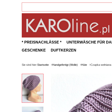
* PREISNACHLÄSSE *
UNTERWÄSCHE FÜR D
GESCHENKE
DUFTKERZEN
Sie sind hier:
Startseite
Handgefertigt (Wolle)
Hüte
Czapka wełniana