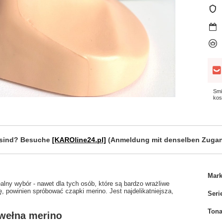
Smi
kos
r sind? Besuche
[KAROline24.pl]
(Anmeldung mit denselben Zugan
Mar
alny wybór - nawet dla tych osób, które są bardzo wrażliwe
ę, powinien spróbować czapki merino. Jest najdelikatniejsza,
Seri
Tona
 wełna merino