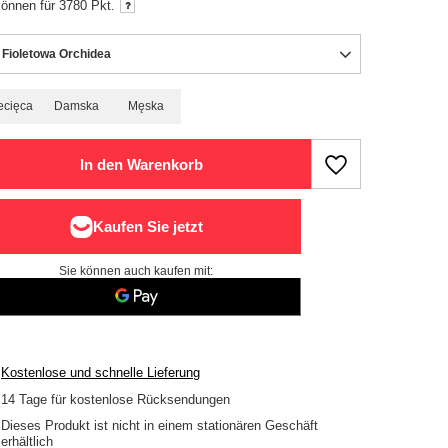
können für
3780
Pkt.
 Fioletowa Orchidea
ecięca
Damska
Męska
In den Warenkorb
Sie können auch kaufen mit:
Kostenlose und schnelle Lieferung
14
Tage für kostenlose Rücksendungen
Dieses Produkt ist nicht in einem stationären Geschäft
erhältlich