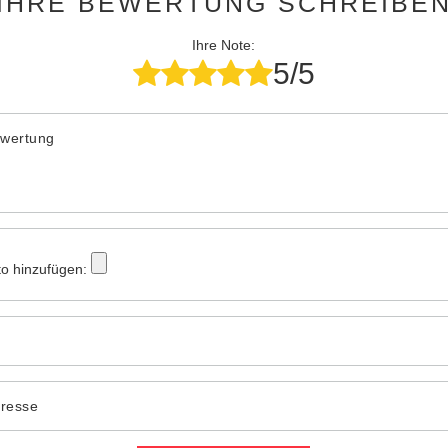
IHRE BEWERTUNG SCHREIBE
Ihre Note:
5/5
ewertung
to hinzufügen:
dresse