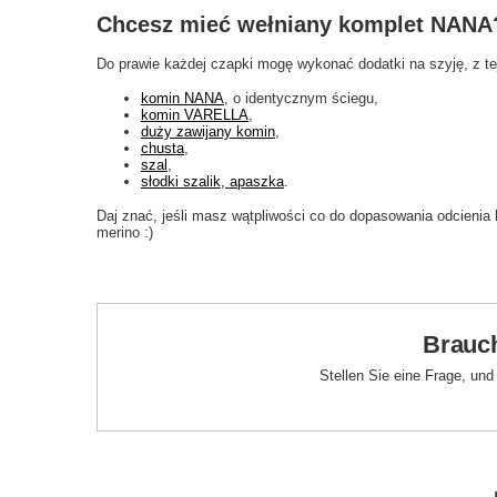
Chcesz mieć wełniany komplet NANA
Do prawie każdej czapki mogę wykonać dodatki na szyję, z t
komin NANA
, o identycznym ściegu,
komin VARELLA
,
duży zawijany komin
,
chusta
,
szal
,
słodki szalik, apaszka
.
Daj znać, jeśli masz wątpliwości co do dopasowania odcienia 
merino :)
Brauch
Stellen Sie eine Frage, un