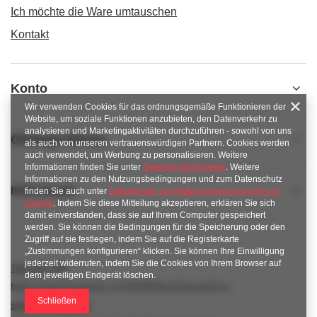
Ich möchte die Ware umtauschen
Kontakt
Konto
Wir verwenden Cookies für das ordnungsgemäße Funktionieren der
Website, um soziale Funktionen anzubieten, den Datenverkehr zu
analysieren und Marketingaktivitäten durchzuführen - sowohl von uns
Obsługa klienta
als auch von unseren vertrauenswürdigen Partnern. Cookies werden
auch verwendet, um Werbung zu personalisieren. Weitere
Informationen finden Sie unter
Datenschutzhinweise
. Weitere
Informationen zu den Nutzungsbedingungen und zum Datenschutz
Informacje
finden Sie auch unter
Datenschutz und Nutzungsbedingungen von
Google
. Indem Sie diese Mitteilung akzeptieren, erklären Sie sich
damit einverstanden, dass sie auf Ihrem Computer gespeichert
werden. Sie können die Bedingungen für die Speicherung oder den
Zugriff auf sie festlegen, indem Sie auf die Registerkarte
„Zustimmungen konfigurieren“ klicken. Sie können Ihre Einwilligung
jederzeit widerrufen, indem Sie die Cookies von Ihrem Browser auf
789 221 795
dem jeweiligen Endgerät löschen.
https://www.facebook.com/KAROlineZielonaGora
Schließen
sklep@karoline.pl