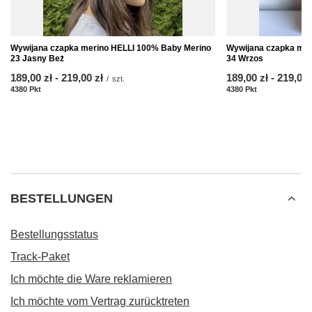
Wywijana czapka merino HELLI 100% Baby Merino
Wywijana czapka mer
23 Jasny Beż
34 Wrzos
ab
189,00 zł
-
bis
219,00 zł
ab
189,00 zł
-
bis
219,00 
/
szt.
4380
Pkt
Punkte
4380
Pkt
Punkte
BESTELLUNGEN
Bestellungsstatus
Track-Paket
Ich möchte die Ware reklamieren
Ich möchte vom Vertrag zurücktreten