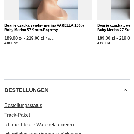
Beanie czapka z wełny merino VARELLA 100%
Beanie czapka z we
Baby Merino 57 Szaro-Brązowy
Baby Merino 27 Star
ab
189,00 zł
-
bis
219,00 zł
ab
189,00 zł
-
bis
219,00 
/
szt.
4380
Pkt
Punkte
4380
Pkt
Punkte
BESTELLUNGEN
Bestellungsstatus
Track-Paket
Ich möchte die Ware reklamieren