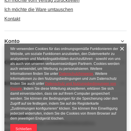
Ich möchte vom Vertrag zurücktreten
Ich möchte die Ware umtauschen
Kontakt
Konto
Wir verwenden Cookies für das ordnungsgemäße Funktionieren der
Website, um soziale Funktionen anzubieten, den Datenverkehr zu
analysieren und Marketingaktivitäten durchzuführen - sowohl von uns
Obsługa klienta
als auch von unseren vertrauenswürdigen Partnern. Cookies werden
auch verwendet, um Werbung zu personalisieren. Weitere
Informationen finden Sie unter
Datenschutzhinweise
. Weitere
Informationen zu den Nutzungsbedingungen und zum Datenschutz
Informacje
finden Sie auch unter
Datenschutz und Nutzungsbedingungen von
Google
. Indem Sie diese Mitteilung akzeptieren, erklären Sie sich
damit einverstanden, dass sie auf Ihrem Computer gespeichert
werden. Sie können die Bedingungen für die Speicherung oder den
Zugriff auf sie festlegen, indem Sie auf die Registerkarte
„Zustimmungen konfigurieren“ klicken. Sie können Ihre Einwilligung
jederzeit widerrufen, indem Sie die Cookies von Ihrem Browser auf
789 221 795
dem jeweiligen Endgerät löschen.
https://www.facebook.com/KAROlineZielonaGora
Schließen
sklep@karoline.pl