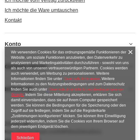
Ich möchte vom Vertrag zurücktreten
Ich möchte die Ware umtauschen
Kontakt
Konto
Wir verwenden Cookies für das ordnungsgemäße Funktionieren der
Website, um soziale Funktionen anzubieten, den Datenverkehr zu
analysieren und Marketingaktivitäten durchzuführen - sowohl von uns
Obsługa klienta
als auch von unseren vertrauenswürdigen Partnern. Cookies werden
auch verwendet, um Werbung zu personalisieren. Weitere
Informationen finden Sie unter
Datenschutzhinweise
. Weitere
Informationen zu den Nutzungsbedingungen und zum Datenschutz
Informacje
finden Sie auch unter
Datenschutz und Nutzungsbedingungen von
Google
. Indem Sie diese Mitteilung akzeptieren, erklären Sie sich
damit einverstanden, dass sie auf Ihrem Computer gespeichert
werden. Sie können die Bedingungen für die Speicherung oder den
Zugriff auf sie festlegen, indem Sie auf die Registerkarte
„Zustimmungen konfigurieren“ klicken. Sie können Ihre Einwilligung
jederzeit widerrufen, indem Sie die Cookies von Ihrem Browser auf
789 221 795
dem jeweiligen Endgerät löschen.
https://www.facebook.com/KAROlineZielonaGora
Schließen
sklep@karoline.pl