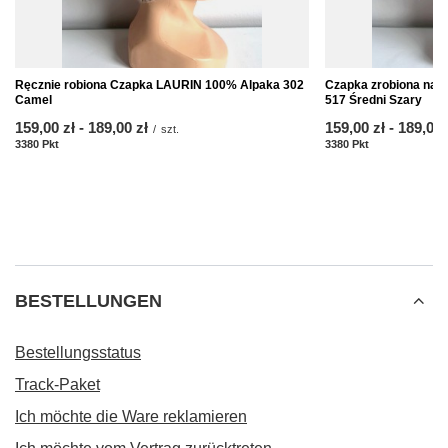
Ręcznie robiona Czapka LAURIN 100% Alpaka 302
Czapka zrobiona na 
Camel
517 Średni Szary
ab
159,00 zł
-
bis
189,00 zł
ab
159,00 zł
-
bis
189,00 
/
szt.
3380
Pkt
Punkte
3380
Pkt
Punkte
BESTELLUNGEN
Bestellungsstatus
Track-Paket
Ich möchte die Ware reklamieren