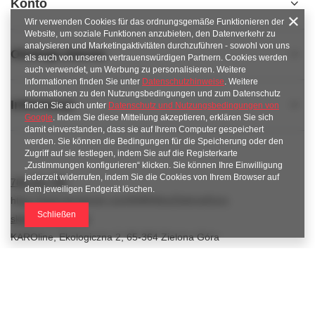
Konto
Wir verwenden Cookies für das ordnungsgemäße Funktionieren der
Website, um soziale Funktionen anzubieten, den Datenverkehr zu
analysieren und Marketingaktivitäten durchzuführen - sowohl von uns
Obsługa klienta
als auch von unseren vertrauenswürdigen Partnern. Cookies werden
auch verwendet, um Werbung zu personalisieren. Weitere
Informationen finden Sie unter
Datenschutzhinweise
. Weitere
Informationen zu den Nutzungsbedingungen und zum Datenschutz
Informacje
finden Sie auch unter
Datenschutz und Nutzungsbedingungen von
Google
. Indem Sie diese Mitteilung akzeptieren, erklären Sie sich
damit einverstanden, dass sie auf Ihrem Computer gespeichert
werden. Sie können die Bedingungen für die Speicherung oder den
Zugriff auf sie festlegen, indem Sie auf die Registerkarte
„Zustimmungen konfigurieren“ klicken. Sie können Ihre Einwilligung
jederzeit widerrufen, indem Sie die Cookies von Ihrem Browser auf
789 221 795
dem jeweiligen Endgerät löschen.
https://www.facebook.com/KAROlineZielonaGora
Schließen
sklep@karoline.pl
KAROline
,
Ekologiczna 2
,
65-364
Zielona Góra
Im Shop präsentieren wir die Bruttopreise (inkl. MwSt.).