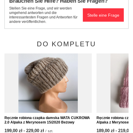
Brauchen Sie Hilfe? Haben Sie Fragen?
Stellen Sie eine Frage, und wir werden
umgehend antworten und die
Stelle eine Frage
interessantesten Fragen und Antworten für
andere veröffentlichen.
DO KOMPLETU
Ręcznie robiona czapka damska WATA CUKROWA
Ręcznie robiona c
2.0 Alpaka z Merynosem 15/2020 Beżowy
Alpaka z Merynosem
ab
199,00 zł
-
bis
229,00 zł
ab
189,00 zł
-
bis
219,00 
/
szt.