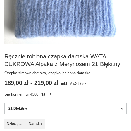
Ręcznie robiona czapka damska WATA
CUKROWA Alpaka z Merynosem 21 Błękitny
Czapka zimowa damska, czapka jesienna damska
189,00 zł
-
219,00 zł
inkl. MwSt
/
szt.
Sie können für
4380
Pkt.
21 Błękitny
Dziecięca
Damska