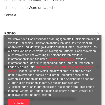
Ich möchte vom Vertrag zurücktreten
Ich möchte die Ware umtauschen
Kontakt
Konto
Wir verwenden Cookies für das ordnungsgemäße Funktionieren der
Website, um soziale Funktionen anzubieten, den Datenverkehr zu
analysieren und Marketingaktivitäten durchzuführen - sowohl von uns
Obsługa klienta
als auch von unseren vertrauenswürdigen Partnern. Cookies werden
auch verwendet, um Werbung zu personalisieren. Weitere
Informationen finden Sie unter
Datenschutzhinweise
. Weitere
Informationen zu den Nutzungsbedingungen und zum Datenschutz
Informacje
finden Sie auch unter
Datenschutz und Nutzungsbedingungen von
Google
. Indem Sie diese Mitteilung akzeptieren, erklären Sie sich
damit einverstanden, dass sie auf Ihrem Computer gespeichert
werden. Sie können die Bedingungen für die Speicherung oder den
Zugriff auf sie festlegen, indem Sie auf die Registerkarte
„Zustimmungen konfigurieren“ klicken. Sie können Ihre Einwilligung
jederzeit widerrufen, indem Sie die Cookies von Ihrem Browser auf
789 221 795
dem jeweiligen Endgerät löschen.
https://www.facebook.com/KAROlineZielonaGora
Schließen
sklep@karoline.pl