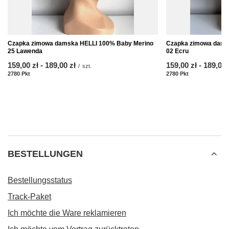
Czapka zimowa damska HELLI 100% Baby Merino
Czapka zimowa dams
25 Lawenda
02 Ecru
ab
159,00 zł
-
bis
189,00 zł
ab
159,00 zł
-
bis
189,00 
/
szt.
2780
Pkt
Punkte
2780
Pkt
Punkte
BESTELLUNGEN
Bestellungsstatus
Track-Paket
Ich möchte die Ware reklamieren