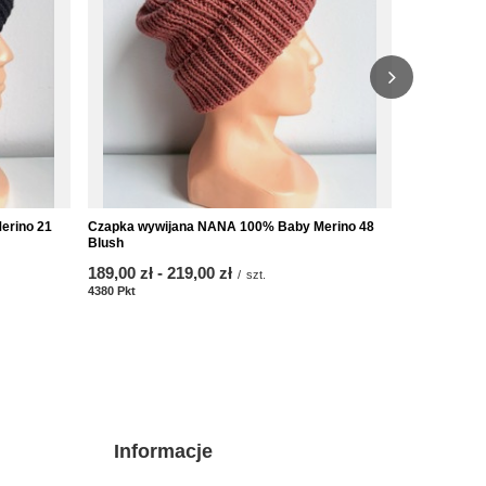
erino 21
Czapka wywijana NANA 100% Baby Merino 48
Czapka wyw
Blush
Czerwony
ab
189,00 zł
-
bis
219,00 zł
ab
189,00 zł
/
szt.
4380
Pkt
Punkte
4380
Pkt
Punk
Informacje