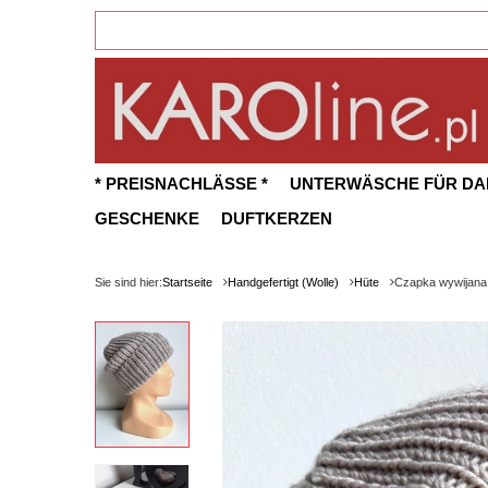
* PREISNACHLÄSSE *
UNTERWÄSCHE FÜR D
GESCHENKE
DUFTKERZEN
Sie sind hier:
Startseite
Handgefertigt (Wolle)
Hüte
Czapka wywijana