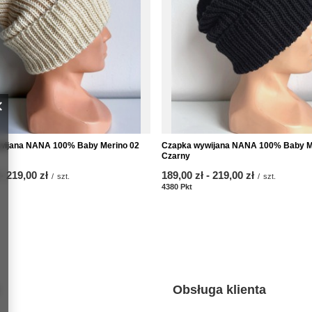
wijana NANA 100% Baby Merino 02
Czapka wywijana NANA 100% Baby M
Czarny
-
bis
219,00 zł
ab
189,00 zł
-
bis
219,00 zł
/
szt.
/
szt.
kte
4380
Pkt
Punkte
Obsługa klienta