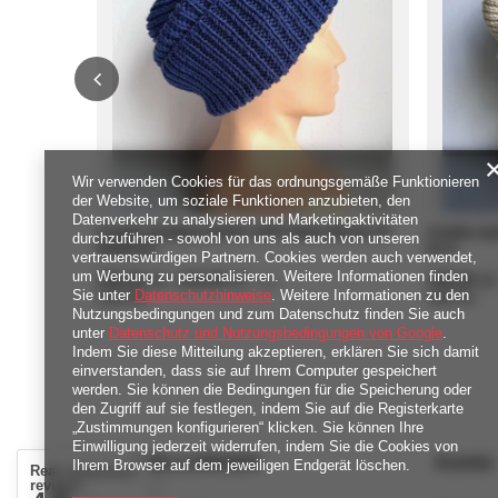
Wir verwenden Cookies für das ordnungsgemäße Funktionieren
der Website, um soziale Funktionen anzubieten, den
Datenverkehr zu analysieren und Marketingaktivitäten
Czapka wywijana NANA 100% Baby Merino 30
Czapka wy
durchzuführen - sowohl von uns als auch von unseren
Niebieski
Ecru
vertrauenswürdigen Partnern. Cookies werden auch verwendet,
um Werbung zu personalisieren. Weitere Informationen finden
ab
189,00 zł
-
bis
219,00 zł
ab
189,00 zł
/
szt.
Sie unter
Datenschutzhinweise
. Weitere Informationen zu den
4380
Pkt
Punkte
4380
Pkt
Pun
Nutzungsbedingungen und zum Datenschutz finden Sie auch
unter
Datenschutz und Nutzungsbedingungen von Google
.
Indem Sie diese Mitteilung akzeptieren, erklären Sie sich damit
einverstanden, dass sie auf Ihrem Computer gespeichert
werden. Sie können die Bedingungen für die Speicherung oder
den Zugriff auf sie festlegen, indem Sie auf die Registerkarte
„Zustimmungen konfigurieren“ klicken. Sie können Ihre
Einwilligung jederzeit widerrufen, indem Sie die Cookies von
BESTELLUNGEN
Konto
Ihrem Browser auf dem jeweiligen Endgerät löschen.
Real customers
reviews