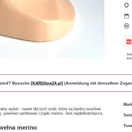
Smi
kos
r sind? Besuche
[KAROline24.pl]
(Anmeldung mit denselben Zugan
Mar
alny wybór - nawet dla tych osób, które są bardzo wrażliwe
ę, powinien spróbować czapki merino. Jest najdelikatniejsza,
Seri
Tona
 wełna merino