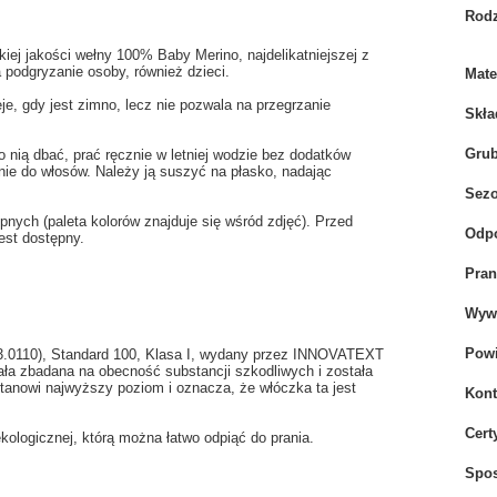
Rodz
iej jakości wełny 100% Baby Merino, najdelikatniejszej z
 podgryzanie osoby, również dzieci.
Mate
je, gdy jest zimno, lecz nie pozwala na przegrzanie
Skła
Gru
 nią dbać, prać ręcznie w letniej wodzie bez dodatków
ie do włosów. Należy ją suszyć na płasko, nadając
Sez
ych (paleta kolorów znajduje się wśród zdjęć). Przed
Odpo
est dostępny.
Pran
Wywi
Powi
.3.0110), Standard 100, Klasa I, wydany przez INNOVATEXT
tała zbadana na obecność substancji szkodliwych i została
anowi najwyższy poziom i oznacza, że włóczka ta jest
Kont
Cert
ologicznej, którą można łatwo odpiąć do prania.
Spo