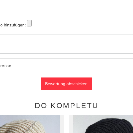
to hinzufügen:
dresse
Bewertung abschicken
DO KOMPLETU