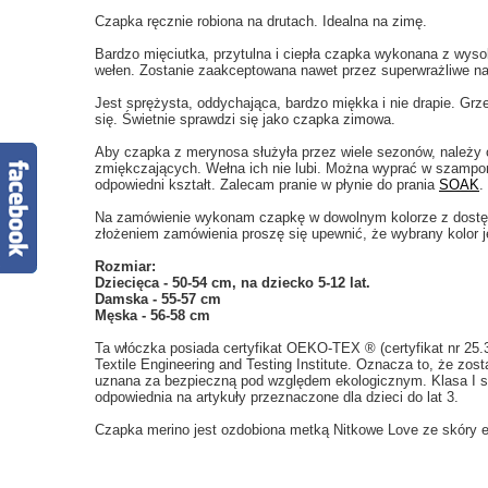
Czapka ręcznie robiona na drutach. Idealna na zimę.
Bardzo mięciutka, przytulna i ciepła czapka wykonana z wysok
wełen. Zostanie zaakceptowana nawet przez superwrażliwe na
Jest sprężysta, oddychająca, bardzo miękka i nie drapie. Grze
się. Świetnie sprawdzi się jako czapka zimowa.
Aby czapka z merynosa służyła przez wiele sezonów, należy o
zmiękczających. Wełna ich nie lubi. Można wyprać w szampon
odpowiedni kształt. Zalecam pranie w płynie do prania
SOAK
.
Na zamówienie wykonam czapkę w dowolnym kolorze z dostępn
złożeniem zamówienia proszę się upewnić, że wybrany kolor j
Rozmiar:
Dziecięca - 50-54 cm, na dziecko 5-12 lat.
Damska - 55-57 cm
Męska - 56-58 cm
Ta włóczka posiada certyfikat OEKO-TEX ® (certyfikat nr 25
Textile Engineering and Testing Institute. Oznacza to, że zos
uznana za bezpieczną pod względem ekologicznym. Klasa I st
odpowiednia na artykuły przeznaczone dla dzieci do lat 3.
Czapka merino jest ozdobiona metką Nitkowe Love ze skóry ek