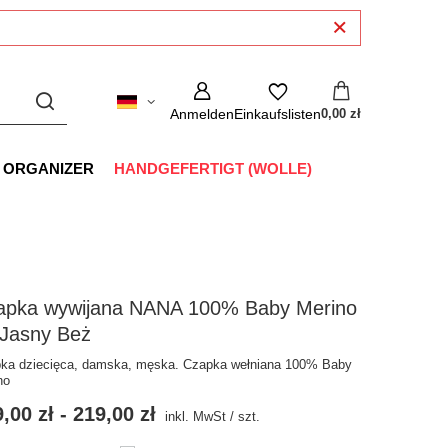
Anmelden
Einkaufslisten
0,00 zł
 ORGANIZER
HANDGEFERTIGT (WOLLE)
apka wywijana NANA 100% Baby Merino
 Jasny Beż
ka dziecięca, damska, męska. Czapka wełniana 100% Baby
no
,00 zł
-
219,00 zł
inkl. MwSt
/
szt.