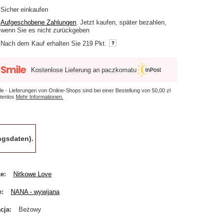
Sicher einkaufen
Aufgeschobene Zahlungen
. Jetzt kaufen, später bezahlen,
wenn Sie es nicht zurückgeben
Nach dem Kauf erhalten Sie
219 Pkt.
Kostenlose Lieferung an paczkomatu
le - Lieferungen von Online-Shops sind bei einer Bestellung von
50,00 zł
tenlos
Mehr Informationen.
gsdaten).
ke
Nitkowe Love
e
NANA - wywijana
cja
Beżowy