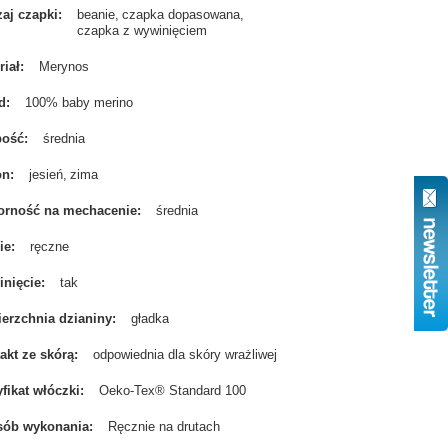
aj czapki
beanie
czapka dopasowana
czapka z wywinięciem
riał
Merynos
d
100% baby merino
bość
średnia
on
jesień
zima
rność na mechacenie
średnia
ie
ręczne
nięcie
tak
erzchnia dzianiny
gładka
akt ze skórą
odpowiednia dla skóry wrażliwej
yfikat włóczki
Oeko-Tex® Standard 100
sób wykonania
Ręcznie na drutach