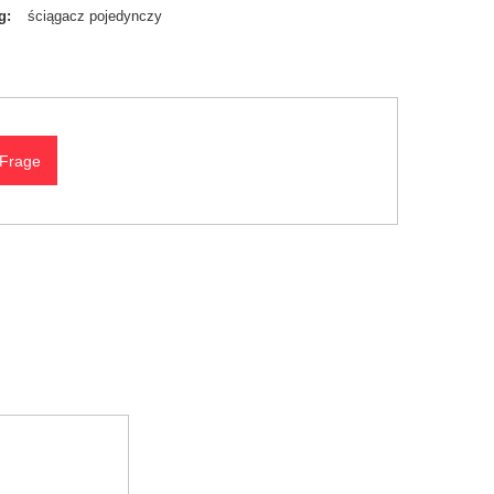
g
ściągacz pojedynczy
 Frage
N