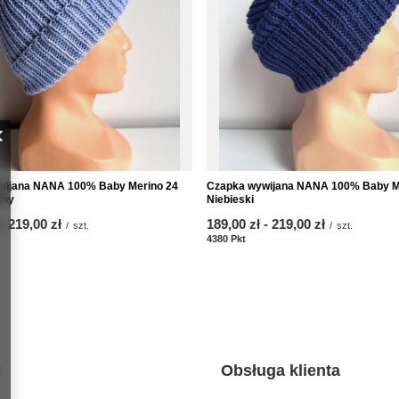
wijana NANA 100% Baby Merino 24
Czapka wywijana NANA 100% Baby M
tny
Niebieski
-
bis
219,00 zł
ab
189,00 zł
-
bis
219,00 zł
/
szt.
/
szt.
kte
4380
Pkt
Punkte
Obsługa klienta