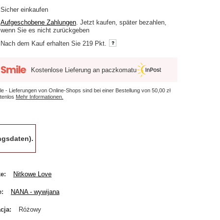
Sicher einkaufen
Aufgeschobene Zahlungen
. Jetzt kaufen, später bezahlen,
wenn Sie es nicht zurückgeben
Nach dem Kauf erhalten Sie
219 Pkt.
Kostenlose Lieferung an paczkomatu
le - Lieferungen von Online-Shops sind bei einer Bestellung von
50,00 zł
tenlos
Mehr Informationen.
gsdaten).
ke
Nitkowe Love
e
NANA - wywijana
cja
Różowy