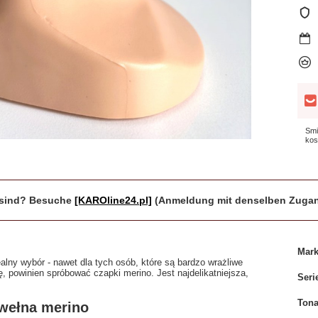
Smi
kos
r sind? Besuche
[KAROline24.pl]
(Anmeldung mit denselben Zugan
Mar
alny wybór - nawet dla tych osób, które są bardzo wrażliwe
ę, powinien spróbować czapki merino. Jest najdelikatniejsza,
Seri
Tona
 wełna merino