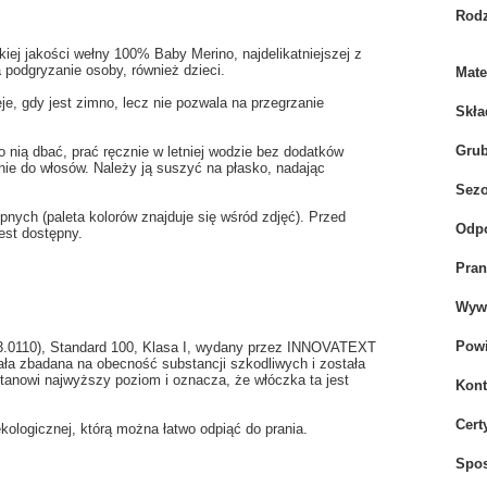
Rodz
iej jakości wełny 100% Baby Merino, najdelikatniejszej z
 podgryzanie osoby, również dzieci.
Mate
je, gdy jest zimno, lecz nie pozwala na przegrzanie
Skła
Gru
 nią dbać, prać ręcznie w letniej wodzie bez dodatków
ie do włosów. Należy ją suszyć na płasko, nadając
Sez
ych (paleta kolorów znajduje się wśród zdjęć). Przed
Odpo
est dostępny.
Pran
Wywi
Powi
.3.0110), Standard 100, Klasa I, wydany przez INNOVATEXT
tała zbadana na obecność substancji szkodliwych i została
anowi najwyższy poziom i oznacza, że włóczka ta jest
Kont
Cert
ologicznej, którą można łatwo odpiąć do prania.
Spo