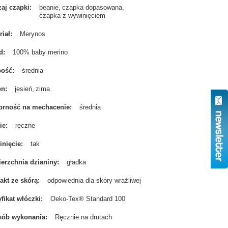
aj czapki
beanie
czapka dopasowana
czapka z wywinięciem
riał
Merynos
d
100% baby merino
bość
średnia
on
jesień
zima
rność na mechacenie
średnia
ie
ręczne
nięcie
tak
erzchnia dzianiny
gładka
akt ze skórą
odpowiednia dla skóry wrażliwej
yfikat włóczki
Oeko-Tex® Standard 100
sób wykonania
Ręcznie na drutach