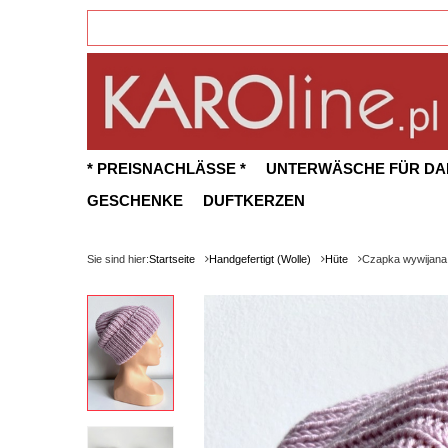
* PREISNACHLÄSSE *
UNTERWÄSCHE FÜR D
GESCHENKE
DUFTKERZEN
Sie sind hier:
Startseite
Handgefertigt (Wolle)
Hüte
Czapka wywijana