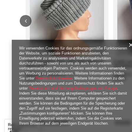
Wir verwenden Cookies für das ordnungsgemäße Funktionieren
der Website, um soziale Funktionen anzubieten, den
Datenverkehr zu analysieren und Marketingaktivitäten
Czapka wywijana NANA 100% Baby Merino 22
Czapka wy
durchzuführen - sowohl von uns als auch von unseren
Jasny Szary
Jasnobłęki
vertrauenswürdigen Partnern. Cookies werden auch verwendet,
um Werbung zu personalisieren. Weitere Informationen finden
ab
189,00 zł
-
bis
219,00 zł
ab
189,00 zł
/
szt.
Sie unter
Datenschutzhinweise
. Weitere Informationen zu den
4380
Pkt
Punkte
4380
Pkt
Pun
Nutzungsbedingungen und zum Datenschutz finden Sie auch
unter
Datenschutz und Nutzungsbedingungen von Google
.
Indem Sie diese Mitteilung akzeptieren, erklären Sie sich damit
einverstanden, dass sie auf Ihrem Computer gespeichert
werden. Sie können die Bedingungen für die Speicherung oder
den Zugriff auf sie festlegen, indem Sie auf die Registerkarte
„Zustimmungen konfigurieren“ klicken. Sie können Ihre
Einwilligung jederzeit widerrufen, indem Sie die Cookies von
BESTELLUNGEN
Konto
Ihrem Browser auf dem jeweiligen Endgerät löschen.
Real customers
reviews