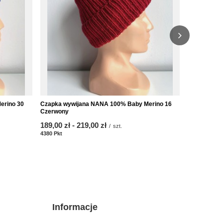
erino 30
Czapka wywijana NANA 100% Baby Merino 16
Wywijana c
Czerwony
Merino 25 
ab
189,00 zł
-
bis
219,00 zł
ab
189,00 zł
/
szt.
4380
Pkt
Punkte
4380
Pkt
Punk
Informacje