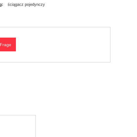
g
ściągacz pojedynczy
 Frage
N