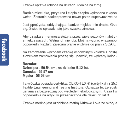
Czapka ręcznie robiona na drutach. Idealna na zimę.
Bardzo mięciutka, przytulna i ciepła czapka wykonana z wysok
wełen. Zostanie zaakceptowana nawet przez superwrażliwe na
Jest sprężysta, oddychająca, bardzo miękka i nie drapie. Grze
się. Świetnie sprawdzi się jako czapka zimowa.
Aby czapka z merynosa służyła przez wiele sezonów, należy o
zmiękczających. Wełna ich nie lubi. Można wyprać w szampon
odpowiedni kształt. Zalecam pranie w płynie do prania
SOAK
.
Na zamówienie wykonam czapkę w dowolnym kolorze z dostępn
złożeniem zamówienia proszę się upewnić, że wybrany kolor j
Rozmiar:
Dziecięca - 50-54 cm, na dziecko 5-12 lat.
Damska - 55-57 cm
Męska - 56-58 cm
Ta włóczka posiada certyfikat OEKO-TEX ® (certyfikat nr 25
Textile Engineering and Testing Institute. Oznacza to, że zos
uznana za bezpieczną pod względem ekologicznym. Klasa I st
odpowiednia na artykuły przeznaczone dla dzieci do lat 3.
Czapka merino jest ozdobiona metką Nitkowe Love ze skóry ek