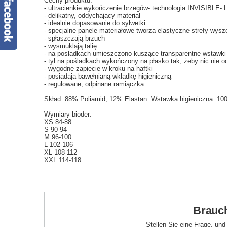
Cechy produktu:
- ultracienkie wykończenie brzegów- technologia INVISIBLE- 
- delikatny, oddychający materiał
- idealnie dopasowanie do sylwetki
- specjalne panele materiałowe tworzą elastyczne strefy wysz
- spłaszczają brzuch
- wysmuklają talię
- na posladkach umieszczono kuszące transparentne wstawki
- tył na pośladkach wykończony na płasko tak, żeby nic nie 
- wygodne zapięcie w kroku na haftki
- posiadają bawełnianą wkładkę higieniczną
- regulowane, odpinane ramiączka
Skład: 88% Poliamid, 12% Elastan. Wstawka higieniczna: 1
Wymiary bioder:
XS 84-88
S 90-94
M 96-100
L 102-106
XL 108-112
XXL 114-118
Brauch
Stellen Sie eine Frage, un