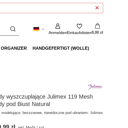
Anmelden
Einkaufslisten
0,00 zł
 ORGANIZER
HANDGEFERTIGT (WOLLE)
dy wyszczuplające Julimex 119 Mesh
y pod Biust Natural
 modelujące, bezszwowe, niewidoczne pod ubraniem. Julimex
,99 zł
inkl. MwSt
/
szt.