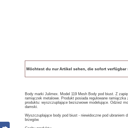
Möchtest du nur Artikel sehen, die sofort verfügba
Body marki Julimex. Model 119 Mesh Body pod biust. Z zapię
ramiączek metalowe. Produkt posiada regulowane ramiączka z 
produktu: wyszczuplające bezszwowe modelujące. Odzież mo
damski.
Wyszczuplające body pod biust - niewidoczne pod ubraniem d
brzegów.