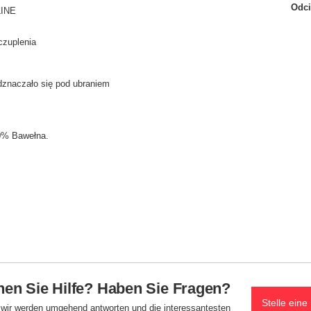
Odci
LINE
czuplenia
odznaczało się pod ubraniem
00% Bawełna.
en Sie Hilfe? Haben Sie Fragen?
Stelle eine
d wir werden umgehend antworten und die interessantesten