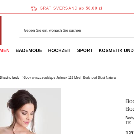
GRATISVERSAND
ab 50,00 zł
AMEN
BADEMODE
HOCHZEIT
SPORT
KOSMETIK UND
Shaping body
Body wyszczuplające Julimex 119 Mesh Body pod Biust Natural
Bo
Bod
Body
119
120