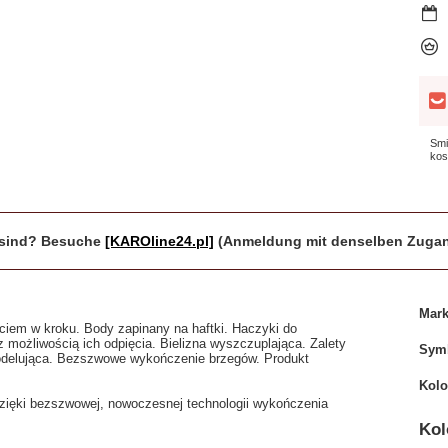
Smi
kos
r sind? Besuche
[KAROline24.pl]
(Anmeldung mit denselben Zugan
Mar
ciem w kroku. Body zapinany na haftki. Haczyki do
możliwością ich odpięcia. Bielizna wyszczuplająca. Zalety
Sym
delująca. Bezszwowe wykończenie brzegów. Produkt
Kolo
zięki bezszwowej, nowoczesnej technologii wykończenia
Kol