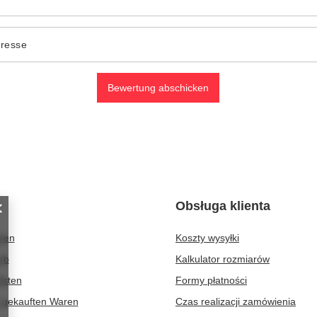
dresse
Bewertung abschicken
Obsługa klienta
eren
Koszty wysyłki
rb
Kalkulator rozmiarów
isten
Formy płatności
r gekauften Waren
Czas realizacji zamówienia