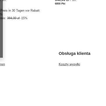
kte
6800
Pkt
Punkte
 Preis in 30 Tagen vor Rabatt:
0%
reis:
384,00 zł
-15%
Obsługa klienta
eren
Koszty wysyłki
rb
Kalkulator rozmiarów
isten
Formy płatności
r gekauften Waren
Czas realizacji zamówienia
ionsverlauf
atte