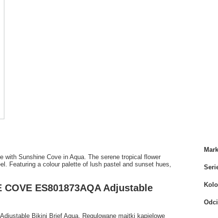
Mar
se with Sunshine Cove in Aqua. The serene tropical flower
el. Featuring a colour palette of lush pastel and sunset hues,
Seri
Kolo
E COVE ES801873AQA Adjustable
Odci
stable Bikini Brief Aqua. Regulowane majtki kąpielowe