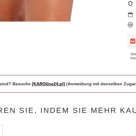
Smi
kos
r sind? Besuche
[KAROline24.pl]
(Anmeldung mit denselben Zugan
REN SIE, INDEM SIE MEHR KA