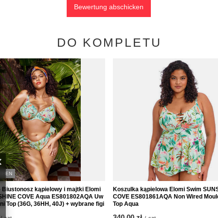
Bewertung abschicken
DO KOMPLETU
CHEN
Biustonosz kąpielowy i majtki Elomi
Koszulka kąpielowa Elomi Swim SUN
SHINE COVE Aqua ES801802AQA Uw
COVE ES801861AQA Non Wired Mould
ni Top (36G, 36HH, 40J) + wybrane figi
Top Aqua
340,00 zł
/
szt.
/
szt.