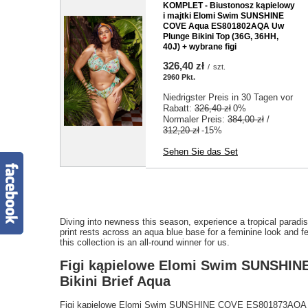
KOMPLET - Biustonosz kąpielowy
i majtki Elomi Swim SUNSHINE
COVE Aqua ES801802AQA Uw
Plunge Bikini Top (36G, 36HH,
40J) + wybrane figi
326,40 zł
/
szt.
2960
Pkt.
Niedrigster Preis in 30 Tagen vor
Rabatt:
326,40 zł
0%
Normaler Preis:
384,00 zł
/
312,20 zł
-15%
Sehen Sie das Set
Diving into newness this season, experience a tropical paradi
print rests across an aqua blue base for a feminine look and fe
this collection is an all-round winner for us.
Figi kąpielowe Elomi Swim SUNSHIN
Bikini Brief Aqua
Figi kąpielowe Elomi Swim SUNSHINE COVE ES801873AQA Adju