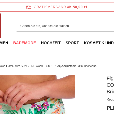
GRATISVERSAND
ab 50,00 zł
AMEN
BADEMODE
HOCHZEIT
SPORT
KOSMETIK UND
ielowe Elomi Swim SUNSHINE COVE ES801873AQA Adjustable Bikini Brief Aqua
Fi
CO
Bri
Regu
PL