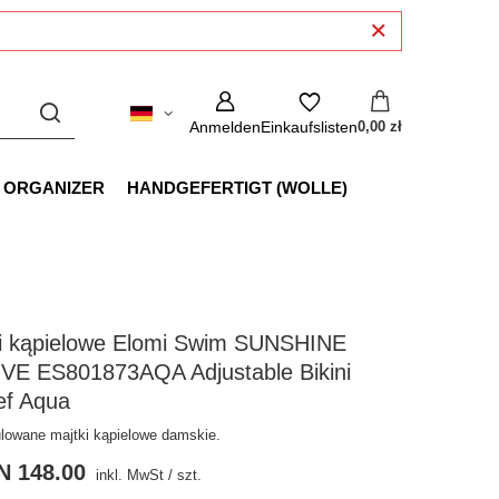
Anmelden
Einkaufslisten
0,00 zł
 ORGANIZER
HANDGEFERTIGT (WOLLE)
gi kąpielowe Elomi Swim SUNSHINE
VE ES801873AQA Adjustable Bikini
ef Aqua
lowane majtki kąpielowe damskie.
N 148.00
inkl. MwSt
/
szt.