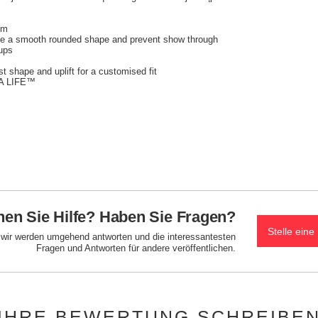
em
give a smooth rounded shape and prevent show through
cups
st shape and uplift for a customised fit
TRA LIFE™
en Sie Hilfe? Haben Sie Fragen?
Stelle eine
d wir werden umgehend antworten und die interessantesten
Fragen und Antworten für andere veröffentlichen.
IHRE BEWERTUNG SCHREIBE