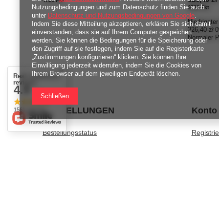
Nutzungsbedingungen und zum Datenschutz finden Sie auch
6528
Pkt
Pun
unter
Datenschutz und Nutzungsbedingungen von Google
.
Niedrigster
Indem Sie diese Mitteilung akzeptieren, erklären Sie sich damit
326,40 zł
einverstanden, dass sie auf Ihrem Computer gespeichert
Normaler P
werden. Sie können die Bedingungen für die Speicherung oder
den Zugriff auf sie festlegen, indem Sie auf die Registerkarte
„Zustimmungen konfigurieren“ klicken. Sie können Ihre
Einwilligung jederzeit widerrufen, indem Sie die Cookies von
Ihrem Browser auf dem jeweiligen Endgerät löschen.
Real customers
reviews
4.9
/ 5.0
Schließen
BESTELLUNGEN
Konto
1561 reviews
Bestellungsstatus
Registri
Track-Paket
Warenko
Ich möchte die Ware reklamieren
Einkaufsl
Ich möchte vom Vertrag zurücktreten
Liste de
Ich möchte die Ware umtauschen
Transakt
Kontakt
Ihre Rab