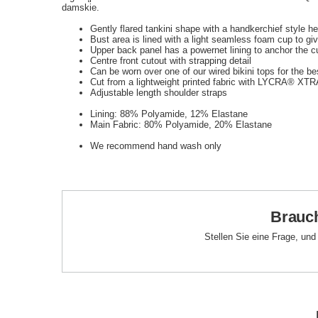
damskie.
Gently flared tankini shape with a handkerchief style h
Bust area is lined with a light seamless foam cup to 
Upper back panel has a powernet lining to anchor the 
Centre front cutout with strapping detail
Can be worn over one of our wired bikini tops for the be
Cut from a lightweight printed fabric with LYCRA® X
Adjustable length shoulder straps
Lining: 88% Polyamide, 12% Elastane
Main Fabric: 80% Polyamide, 20% Elastane
We recommend hand wash only
Brauch
Stellen Sie eine Frage, un