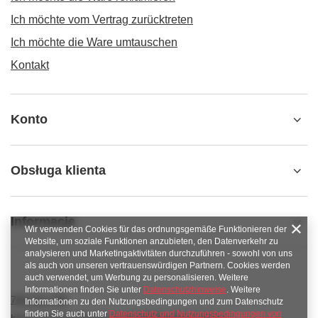
Ich möchte vom Vertrag zurücktreten
Ich möchte die Ware umtauschen
Kontakt
Konto
Obsługa klienta
Informacje
Wir verwenden Cookies für das ordnungsgemäße Funktionieren der
Website, um soziale Funktionen anzubieten, den Datenverkehr zu
analysieren und Marketingaktivitäten durchzuführen - sowohl von uns
als auch von unseren vertrauenswürdigen Partnern. Cookies werden
auch verwendet, um Werbung zu personalisieren. Weitere
Informationen finden Sie unter
Datenschutzhinweise
. Weitere
789 221 795
Informationen zu den Nutzungsbedingungen und zum Datenschutz
finden Sie auch unter
Datenschutz und Nutzungsbedingungen von