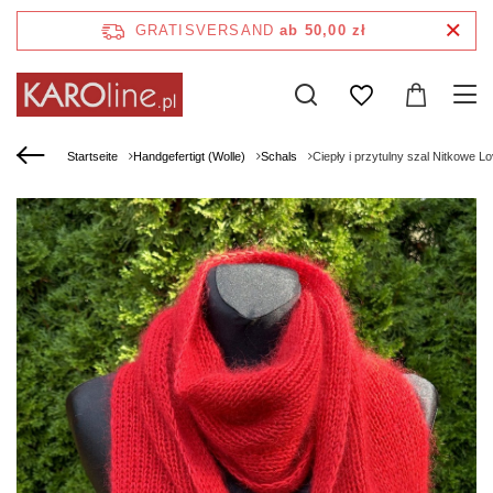
GRATISVERSAND
ab 50,00 zł
Startseite
Handgefertigt (Wolle)
Schals
Ciepły i przytulny szal Nitkowe