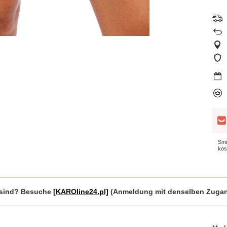
Smi
kos
r sind? Besuche
[KAROline24.pl]
(Anmeldung mit denselben Zugan