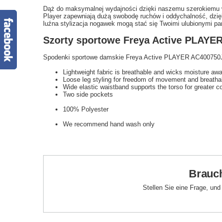
Dąż do maksymalnej wydajności dzięki naszemu szerokiemu wy
Player zapewniają dużą swobodę ruchów i oddychalność, dzięk
luźna stylizacja nogawek mogą stać się Twoimi ulubionymi par
Szorty sportowe Freya Active PLAYE
Spodenki sportowe damskie Freya Active PLAYER AC400750J
Lightweight fabric is breathable and wicks moisture aw
Loose leg styling for freedom of movement and breathab
Wide elastic waistband supports the torso for greater c
Two side pockets
100% Polyester
We recommend hand wash only
Brauch
Stellen Sie eine Frage, un