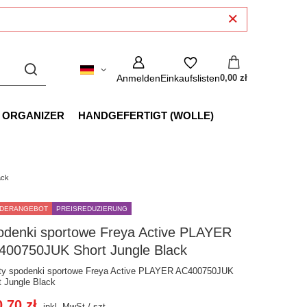
Anmelden
Einkaufslisten
0,00 zł
 ORGANIZER
HANDGEFERTIGT (WOLLE)
ack
DERANGEBOT
PREISREDUZIERUNG
odenki sportowe Freya Active PLAYER
400750JUK Short Jungle Black
ty spodenki sportowe Freya Active PLAYER AC400750JUK
t Jungle Black
,70 zł
inkl. MwSt
/
szt.