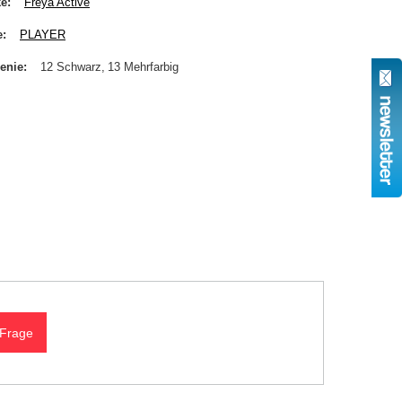
ke
Freya Active
e
PLAYER
enie
12 Schwarz
13 Mehrfarbig
 Frage