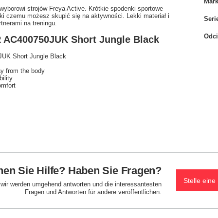
Mar
borowi strojów Freya Active. Krótkie spodenki sportowe
i czemu możesz skupić się na aktywności. Lekki materiał i
Seri
tnerami na treningu.
Odci
R AC400750JUK Short Jungle Black
UK Short Jungle Black
ay from the body
ility
omfort
en Sie Hilfe? Haben Sie Fragen?
Stelle eine
d wir werden umgehend antworten und die interessantesten
Fragen und Antworten für andere veröffentlichen.