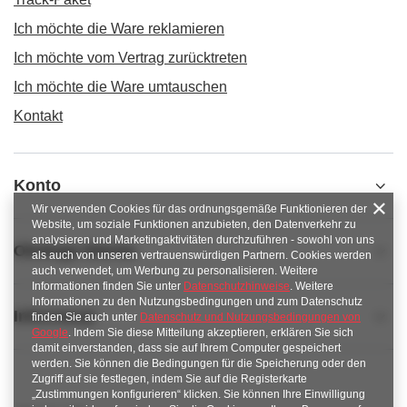
Ich möchte die Ware reklamieren
Ich möchte vom Vertrag zurücktreten
Ich möchte die Ware umtauschen
Kontakt
Konto
Wir verwenden Cookies für das ordnungsgemäße Funktionieren der
Website, um soziale Funktionen anzubieten, den Datenverkehr zu
analysieren und Marketingaktivitäten durchzuführen - sowohl von uns
Obsługa klienta
als auch von unseren vertrauenswürdigen Partnern. Cookies werden
auch verwendet, um Werbung zu personalisieren. Weitere
Informationen finden Sie unter
Datenschutzhinweise
. Weitere
Informationen zu den Nutzungsbedingungen und zum Datenschutz
Informacje
finden Sie auch unter
Datenschutz und Nutzungsbedingungen von
Google
. Indem Sie diese Mitteilung akzeptieren, erklären Sie sich
damit einverstanden, dass sie auf Ihrem Computer gespeichert
werden. Sie können die Bedingungen für die Speicherung oder den
Zugriff auf sie festlegen, indem Sie auf die Registerkarte
„Zustimmungen konfigurieren“ klicken. Sie können Ihre Einwilligung