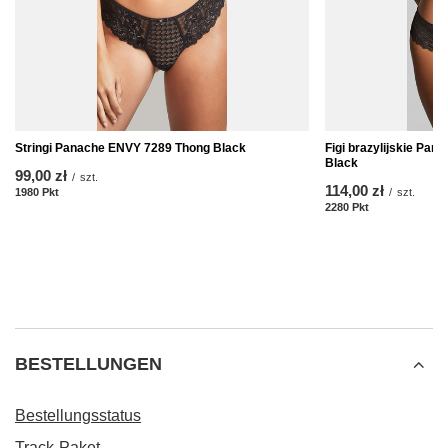
Stringi Panache ENVY 7289 Thong Black
Figi brazylijskie Pan
Black
99,00 zł
/
szt.
114,00 zł
1980
Pkt
Punkte
/
szt.
2280
Pkt
Punkte
BESTELLUNGEN
Bestellungsstatus
Track-Paket