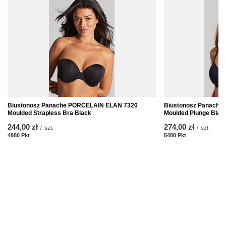
Biustonosz Panache PORCELAIN ELAN 7320
Biustonosz Panache
Moulded Strapless Bra Black
Moulded Plunge Blac
244,00 zł
274,00 zł
/
szt.
/
szt.
4880
Pkt
Punkte
5480
Pkt
Punkte