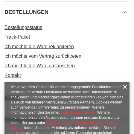
BESTELLUNGEN
Bestellungsstatus
Track-Paket
Ich möchte die Ware reklamieren
Ich möchte vom Vertrag zurücktreten
Ich möchte die Ware umtauschen
Kontakt
Wir verwenden Cookies für das ordnungsgemäße Funktionieren der
Website, um soziale Funktionen anzubieten, den Datenverkehr zu
analysieren und Marketingaktivitäten durchzuführen - sowohl von uns
Konto
als auch von unseren vertrauenswürdigen Partnern. Cookies werden
auch verwendet, um Werbung zu personalisieren. Weitere
Informationen finden Sie unter
Datenschutzhinweise
. Weitere
Informationen zu den Nutzungsbedingungen und zum Datenschutz
Obsługa klienta
finden Sie auch unter
Datenschutz und Nutzungsbedingungen von
Google
. Indem Sie diese Mitteilung akzeptieren, erklären Sie sich
damit einverstanden, dass sie auf Ihrem Computer gespeichert