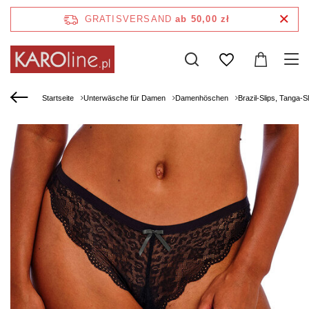
GRATISVERSAND
ab 50,00 zł
Startseite
Unterwäsche für Damen
Damenhöschen
Brazil-Slips, Tanga-Sl