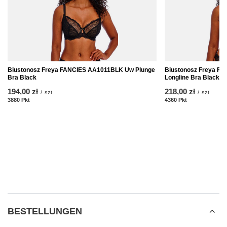
Biustonosz Freya FANCIES AA1011BLK Uw Plunge
Biustonosz Freya F
Bra Black
Longline Bra Black
194,00 zł
218,00 zł
/
szt.
/
szt.
3880
Pkt
Punkte
4360
Pkt
Punkte
BESTELLUNGEN