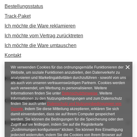
Bestellungsstatus
Track-Paket
Ich möchte die Ware reklamieren
Ich möchte vom Vertrag zurücktreten
Ich möchte die Ware umtauschen
Kontakt
Wir verwenden Cookies für das ordnungsgemäße Funktionieren der
Website, um soziale Funktionen anzubieten, den Datenverkehr zu
Konto
analysieren und Marketingaktivitäten durchzuführen - sowohl von uns
als auch von unseren vertrauenswürdigen Partnern. Cookies werden
auch verwendet, um Werbung zu personalisieren. Weitere
Informationen finden Sie unter
Datenschutzhinweise
. Weitere
Informationen zu den Nutzungsbedingungen und zum Datenschutz
Obsługa klienta
finden Sie auch unter
Datenschutz und Nutzungsbedingungen von
Google
. Indem Sie diese Mitteilung akzeptieren, erklären Sie sich
damit einverstanden, dass sie auf Ihrem Computer gespeichert
werden. Sie können die Bedingungen für die Speicherung oder den
Informacje
Zugriff auf sie festlegen, indem Sie auf die Registerkarte
„Zustimmungen konfigurieren“ klicken. Sie können Ihre Einwilligung
jederzeit widerrufen, indem Sie die Cookies von Ihrem Browser auf