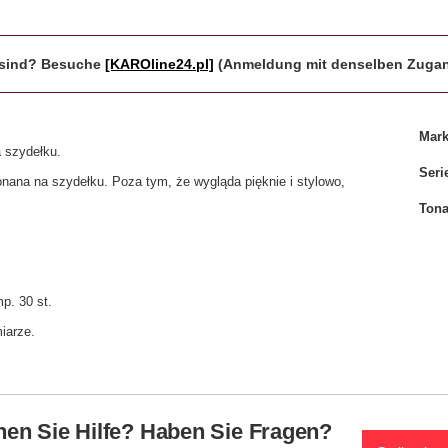
r sind? Besuche
[KAROline24.pl]
(Anmeldung mit denselben Zugan
Mar
 szydełku.
Seri
ana na szydełku. Poza tym, że wygląda pięknie i stylowo,
Tona
p. 30 st.
iarze.
en Sie Hilfe? Haben Sie Fragen?