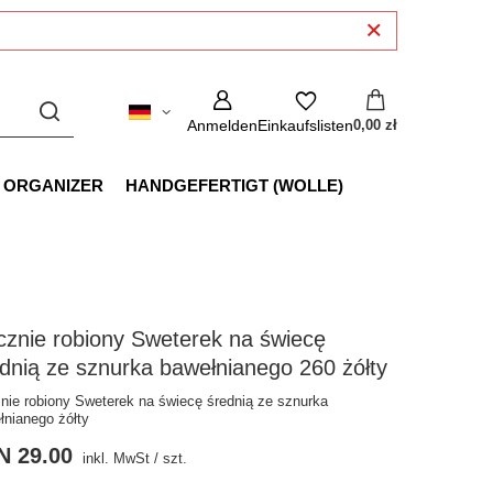
Anmelden
Einkaufslisten
0,00 zł
 ORGANIZER
HANDGEFERTIGT (WOLLE)
znie robiony Sweterek na świecę
dnią ze sznurka bawełnianego 260 żółty
nie robiony Sweterek na świecę średnią ze sznurka
łnianego żółty
N 29.00
inkl. MwSt
/
szt.