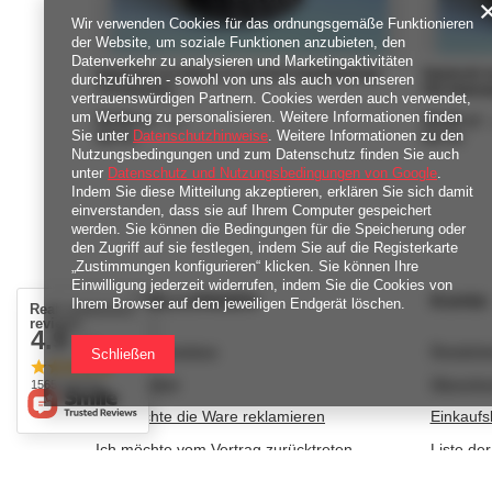
Wir verwenden Cookies für das ordnungsgemäße Funktionieren
der Website, um soziale Funktionen anzubieten, den
Datenverkehr zu analysieren und Marketingaktivitäten
Sweterek na świecę ze sznurka bawełnianego
Sweterek n
durchzuführen - sowohl von uns als auch von unseren
775 brązowy
550 fioleto
vertrauenswürdigen Partnern. Cookies werden auch verwendet,
um Werbung zu personalisieren. Weitere Informationen finden
29,00 zł
29,00 zł
/
szt.
/
Sie unter
Datenschutzhinweise
. Weitere Informationen zu den
580
Pkt
Punkte
580
Pkt
Punk
Nutzungsbedingungen und zum Datenschutz finden Sie auch
unter
Datenschutz und Nutzungsbedingungen von Google
.
Indem Sie diese Mitteilung akzeptieren, erklären Sie sich damit
einverstanden, dass sie auf Ihrem Computer gespeichert
werden. Sie können die Bedingungen für die Speicherung oder
den Zugriff auf sie festlegen, indem Sie auf die Registerkarte
„Zustimmungen konfigurieren“ klicken. Sie können Ihre
Einwilligung jederzeit widerrufen, indem Sie die Cookies von
BESTELLUNGEN
Konto
Ihrem Browser auf dem jeweiligen Endgerät löschen.
Real customers
reviews
4.9
/ 5.0
Bestellungsstatus
Registri
Schließen
Track-Paket
Warenko
1565 reviews
Ich möchte die Ware reklamieren
Einkaufsl
Ich möchte vom Vertrag zurücktreten
Liste de
Ich möchte die Ware umtauschen
Transakt