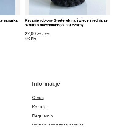
ze sznurka
Ręcznie robiony Sweterek na świecę średnią ze
Ręcznie rob
sznurka bawełnianego 900 czarny
bawełniane
22,00 zł
25,00 zł
/
szt.
/
s
440
Pkt
Punkte
500
Pkt
Punkt
Informacje
O nas
Kontakt
Regulamin
Polityka dotycząca cookies
Rabaty i gratisy