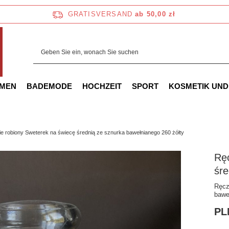
GRATISVERSAND
ab 50,00 zł
AMEN
BADEMODE
HOCHZEIT
SPORT
KOSMETIK UND
e robiony Sweterek na świecę średnią ze sznurka bawełnianego 260 żółty
Ręc
śre
Ręcz
bawe
PL