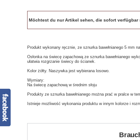
Möchtest du nur Artikel sehen, die sofort verfügba
Produkt wykonany ręcznie, ze sznurka bawełnianego 5 mm na
Osłonka na świecę zapachową ze sznurka bawełnianego wykon
ułatwia rozgrzanie świecy do ścianek.
Kolor żółty.
N
aszywka jest wybierana losowo.
Wymiary:
Na świecę zapachową w średnim słoju
Produkty ze sznurka bawełnianego można prać w pralce w tem
Istnieje możliwość wykonania produktu w innym kolorze i rozm
Brauch