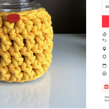
Żó
Smi
kos