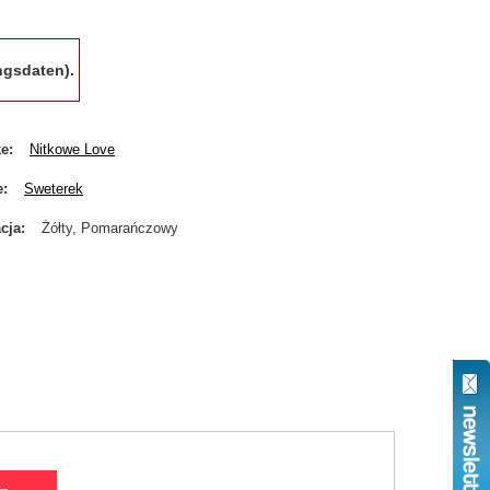
gsdaten).
ke
Nitkowe Love
e
Sweterek
cja
Żółty, Pomarańczowy