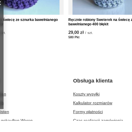
a świecę ze sznurka bawełnianego
Ręcznie robiony Sweterek na świecę 
wy
bawełnianego 400 błękit
29,00 zł
szt.
/
szt.
te
580
Pkt
Punkte
Obsługa klienta
eren
Koszty wysyłki
rb
Kalkulator rozmiarów
isten
Formy płatności
r gekauften Waren
Czas realizacji zamówienia
ionsverlauf