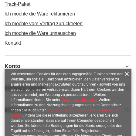
Track-Paket
Ich möchte die Ware reklamieren
Ich möchte vom Vertrag zurücktreten
Ich möchte die Ware umtauschen
Kontakt
Konto
Wir verwenden Cookies für das ordnungsgemäße Funktionieren der
Website, um soziale Funktionen anzubieten, den Datenverkehr zu
analysieren und Marketingaktivitäten durchzuführen - sowohl von uns
Obsługa klienta
als auch von unseren vertrauenswürdigen Partnern. Cookies werden
auch verwendet, um Werbung zu personalisieren. Weitere
Informationen finden Sie unter
Datenschutzhinweise
. Weitere
Informationen zu den Nutzungsbedingungen und zum Datenschutz
Informacje
finden Sie auch unter
Datenschutz und Nutzungsbedingungen von
Google
. Indem Sie diese Mitteilung akzeptieren, erklären Sie sich
damit einverstanden, dass sie auf Ihrem Computer gespeichert
werden. Sie können die Bedingungen für die Speicherung oder den
Zugriff auf sie festlegen, indem Sie auf die Registerkarte