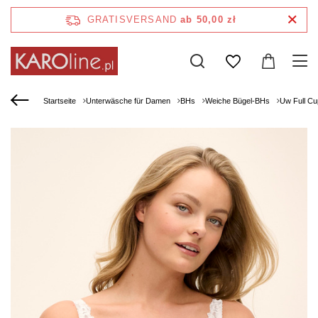
GRATISVERSAND
ab 50,00 zł
Startseite
Unterwäsche für Damen
BHs
Weiche Bügel-BHs
Uw Full Cu