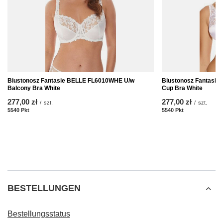
Biustonosz Fantasie BELLE FL6010WHE U/w
Biustonosz Fantasie
Balcony Bra White
Cup Bra White
277,00 zł
277,00 zł
/
szt.
/
szt.
5540
Pkt
Punkte
5540
Pkt
Punkte
BESTELLUNGEN
Bestellungsstatus