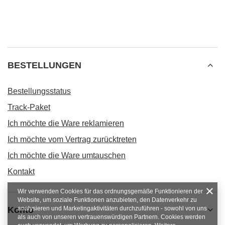
BESTELLUNGEN
Bestellungsstatus
Track-Paket
Ich möchte die Ware reklamieren
Ich möchte vom Vertrag zurücktreten
Ich möchte die Ware umtauschen
Kontakt
Wir verwenden Cookies für das ordnungsgemäße Funktionieren der
Website, um soziale Funktionen anzubieten, den Datenverkehr zu
Konto
analysieren und Marketingaktivitäten durchzuführen - sowohl von uns
als auch von unseren vertrauenswürdigen Partnern. Cookies werden