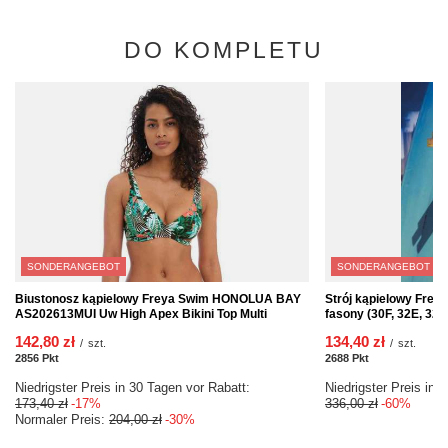
DO KOMPLETU
SONDERANGEBOT
SONDERANGEBOT
Biustonosz kąpielowy Freya Swim HONOLUA BAY
Strój kąpielowy Fre
AS202613MUI Uw High Apex Bikini Top Multi
fasony (30F, 32E, 32F
142,80 zł
134,40 zł
/
szt.
/
szt.
2856
Pkt
Punkte
2688
Pkt
Punkte
Niedrigster Preis in 30 Tagen vor Rabatt:
Niedrigster Preis in 
173,40 zł
-17%
336,00 zł
-60%
Normaler Preis:
204,00 zł
-30%