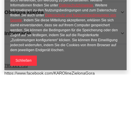
auch verwendet, um Werbung zu personalisieren. Weitere
Informationen finden Sie unter
Datenschutzhinweise
. Weitere
Informationen zu den Nutzungsbedingungen und zum Datenschutz
Obsługa klienta
finden Sie auch unter
Datenschutz und Nutzungsbedingungen von
Google
. Indem Sie diese Mitteilung akzeptieren, erklären Sie sich
damit einverstanden, dass sie auf Ihrem Computer gespeichert
werden. Sie können die Bedingungen für die Speicherung oder den
Informacje
Zugriff auf sie festlegen, indem Sie auf die Registerkarte
„Zustimmungen konfigurieren“ klicken. Sie können Ihre Einwilligung
jederzeit widerrufen, indem Sie die Cookies von Ihrem Browser auf
dem jeweiligen Endgerät löschen.
Schließen
789 221 795
https://www.facebook.com/KAROlineZielonaGora
sklep@karoline.pl
KAROline
,
Ekologiczna 2
,
65-364
Zielona Góra
Im Shop präsentieren wir die Bruttopreise (inkl. MwSt.).