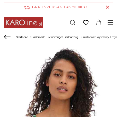
GRATISVERSAND
ab 50,00 zł
Startseite
Bademode
Zweiteiliger Badeanzug
Biustonosz kąpielowy Frey