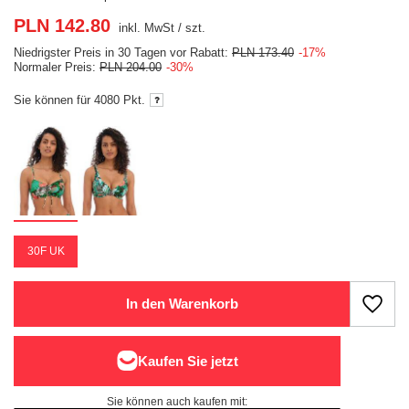
PLN 142.80
inkl. MwSt
/
szt.
Niedrigster Preis in 30 Tagen vor Rabatt:
PLN 173.40
-17%
Normaler Preis:
PLN 204.00
-30%
Sie können für
4080 Pkt.
30F UK
In den Warenkorb
Sie können auch kaufen mit: