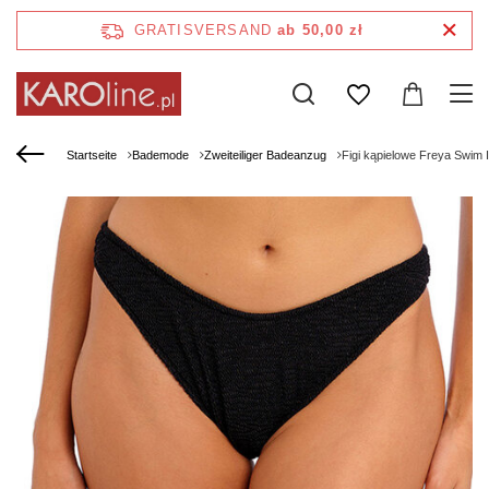
GRATISVERSAND
ab 50,00 zł
Startseite
Bademode
Zweiteiliger Badeanzug
Figi kąpielowe Freya Swim 