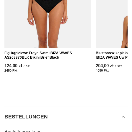
Figi kąpielowe Freya Swim IBIZA WAVES
Biustonosz kąpielo
AS203870BLK Bikini Brief Black
IBIZA WAVES Uw Plung
124,00 zł
204,00 zł
/
szt.
/
szt.
2480
Pkt
Punkte
4080
Pkt
Punkte
BESTELLUNGEN
Bestellungsstatus