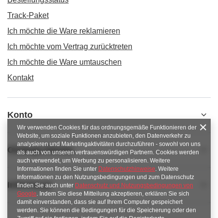
Track-Paket
Ich möchte die Ware reklamieren
Ich möchte vom Vertrag zurücktreten
Ich möchte die Ware umtauschen
Kontakt
Konto
Wir verwenden Cookies für das ordnungsgemäße Funktionieren der
Website, um soziale Funktionen anzubieten, den Datenverkehr zu
analysieren und Marketingaktivitäten durchzuführen - sowohl von uns
Obsługa klienta
als auch von unseren vertrauenswürdigen Partnern. Cookies werden
auch verwendet, um Werbung zu personalisieren. Weitere
Informationen finden Sie unter
Datenschutzhinweise
. Weitere
Informationen zu den Nutzungsbedingungen und zum Datenschutz
Informacje
finden Sie auch unter
Datenschutz und Nutzungsbedingungen von
Google
. Indem Sie diese Mitteilung akzeptieren, erklären Sie sich
damit einverstanden, dass sie auf Ihrem Computer gespeichert
werden. Sie können die Bedingungen für die Speicherung oder den