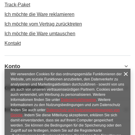
Track-Paket
Ich möchte die Ware reklamieren
Ich möchte vom Vertrag zurücktreten
Ich möchte die Ware umtauschen
Kontakt
Konto
Wir verwenden Cookies für das ordnungsgemäße Funktionieren der
Website, um soziale Funktionen anzubieten, den Datenverkehr zu
analysieren und Marketingaktivitäten durchzuführen - sowohl von uns
Obsługa klienta
als auch von unseren vertrauenswürdigen Partnern. Cookies werden
auch verwendet, um Werbung zu personalisieren. Weitere
Informationen finden Sie unter
Datenschutzhinweise
. Weitere
Informationen zu den Nutzungsbedingungen und zum Datenschutz
Informacje
finden Sie auch unter
Datenschutz und Nutzungsbedingungen von
Google
. Indem Sie diese Mitteilung akzeptieren, erklären Sie sich
damit einverstanden, dass sie auf Ihrem Computer gespeichert
werden. Sie können die Bedingungen für die Speicherung oder den
Zugriff auf sie festlegen, indem Sie auf die Registerkarte