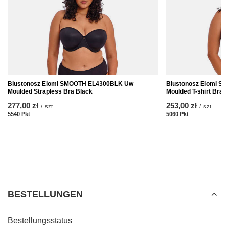
Biustonosz Elomi SMOOTH EL4300BLK Uw
Biustonosz Elomi S
Moulded Strapless Bra Black
Moulded T-shirt Bra 
277,00 zł
253,00 zł
/
szt.
/
szt.
5540
Pkt
Punkte
5060
Pkt
Punkte
BESTELLUNGEN
Bestellungsstatus