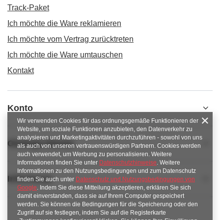
Track-Paket
Ich möchte die Ware reklamieren
Ich möchte vom Vertrag zurücktreten
Ich möchte die Ware umtauschen
Kontakt
Konto
Wir verwenden Cookies für das ordnungsgemäße Funktionieren der
Website, um soziale Funktionen anzubieten, den Datenverkehr zu
analysieren und Marketingaktivitäten durchzuführen - sowohl von uns
Obsługa klienta
als auch von unseren vertrauenswürdigen Partnern. Cookies werden
auch verwendet, um Werbung zu personalisieren. Weitere
Informationen finden Sie unter
Datenschutzhinweise
. Weitere
Informationen zu den Nutzungsbedingungen und zum Datenschutz
Informacje
finden Sie auch unter
Datenschutz und Nutzungsbedingungen von
Google
. Indem Sie diese Mitteilung akzeptieren, erklären Sie sich
damit einverstanden, dass sie auf Ihrem Computer gespeichert
werden. Sie können die Bedingungen für die Speicherung oder den
Zugriff auf sie festlegen, indem Sie auf die Registerkarte